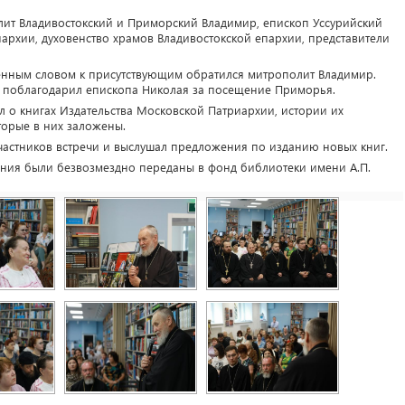
лит Владивостокский и Приморский Владимир, епископ Уссурийский
архии, духовенство храмов Владивостокской епархии, представители
енным словом к присутствующим обратился митрополит Владимир.
 поблагодарил епископа Николая за посещение Приморья.
л о книгах Издательства Московской Патриархии, истории их
торые в них заложены.
участников встречи и выслушал предложения по изданию новых книг.
ания были безвозмездно переданы в фонд библиотеки имени А.П.