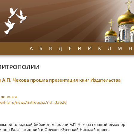
А
Б
В
Д
Е
И
Й
К
Л
М
Н
МИТРОПОЛИИ
 А.П. Чехова прошла презентация книг Издательства
трополия
parhia.ru/news/mitropolia/?id=33620
ральной городской библиотеке имени А.П. Чехова главный редактор
ископ Балашихинский и Орехово-Зуевский Николай провел