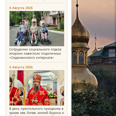
6 Августа 2026
Сотрудники социального отдела
епархии навестили подопечных
«Седанкинского интерната»
6 Августа 2026
В день престольного праздника в
храме свв. блгвв. князей Бориса и