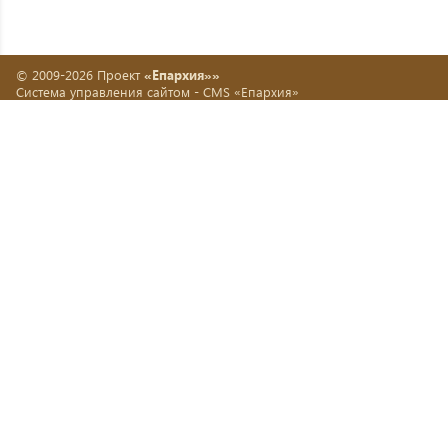
© 2009-2026 Проект
«Епархия»»
Система управления сайтом -
CMS «Епархия»