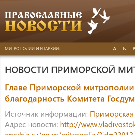
А
Б
МИТРОПОЛИИ И ЕПАРХИИ:
НОВОСТИ ПРИМОРСКОЙ МИ
Главе Приморской митрополии
благодарность Комитета Госду
Источник информации:
Приморская
Адрес новости:
http://www.vladivosto
eparhia.ru/news/mitropolia/?id=33913