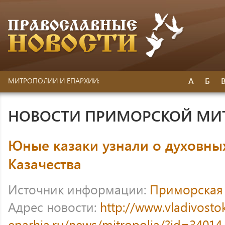
А
Б
МИТРОПОЛИИ И ЕПАРХИИ:
НОВОСТИ ПРИМОРСКОЙ МИ
Юные казаки узнали о духовны
Казачества
Источник информации:
Приморская
Адрес новости:
http://www.vladivosto
eparhia.ru/news/mitropolia/?id=34014