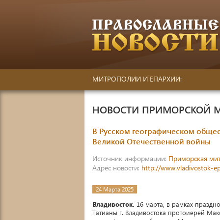
МИТРОПОЛИИ И ЕПАРХИИ:
НОВОСТИ ПРИМОРСКОЙ 
В Русском географическом общес
Великой Отечественной войны
Источник информации:
Приморская ми
Адрес новости:
http://www.vladivostok-e
24 Марта 2025
Владивосток.
16 марта, в рамках праздн
Татианы г. Владивостока протоиерей Мак