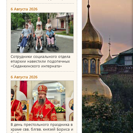
6 Августа 2026
Сотрудники социального отдела
епархии навестили подопечных
«Седанкинского интерната»
6 Августа 2026
В день престольного праздника в
храме свв. блгвв. князей Бориса и