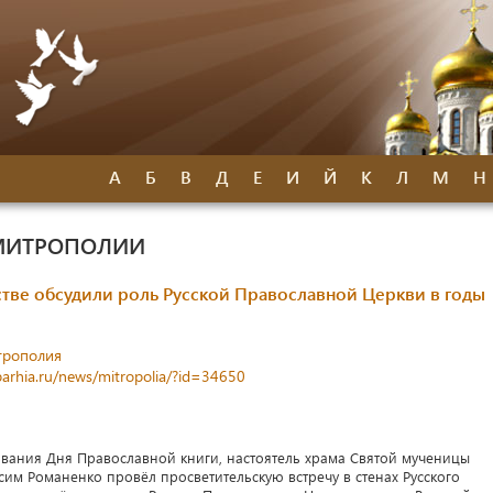
А
Б
В
Д
Е
И
Й
К
Л
М
Н
МИТРОПОЛИИ
тве обсудили роль Русской Православной Церкви в годы
трополия
parhia.ru/news/mitropolia/?id=34650
ования Дня Православной книги, настоятель храма Святой мученицы
сим Романенко провёл просветительскую встречу в стенах Русского