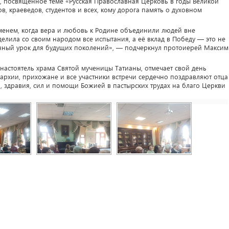
, посвящённое теме «Русская Православная Церковь в годы Великой
, краеведов, студентов и всех, кому дорога память о духовном
менем, когда вера и любовь к Родине объединили людей вне
делила со своим народом все испытания, а её вклад в Победу — это не
венный урок для будущих поколений», — подчеркнул протоиерей Максим
настоятель храма Святой мученицы Татианы, отмечает свой день
архии, прихожане и все участники встречи сердечно поздравляют отца
а, здравия, сил и помощи Божией в пастырских трудах на благо Церкви