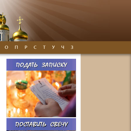
О
П
Р
С
Т
У
Ч
З