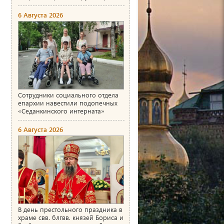
6 Августа 2026
Сотрудники социального отдела
епархии навестили подопечных
«Седанкинского интерната»
6 Августа 2026
В день престольного праздника в
храме свв. блгвв. князей Бориса и