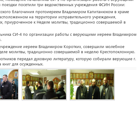
 поездки посетили три ведомственных учреждения ФСИН России:
асского благочиния протоиереем Владимиром Капитанюком в храме
расположенном на территории исправительного учреждения,
х, приуроченное к Неделе молитвы, традиционно совершаемой в
альника СИ-4 по организации работы с верующими иереем Владимиром
и.
 учреждение иереем Владимиром Коротких, совершили молебное
деле молитвы, традиционно совершаемой в неделю Крестопоклонную.
отников передал духовную литературу, которую собирали верующие г.
а книг для осужденных.