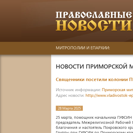
МИТРОПОЛИИ И ЕПАРХИИ:
НОВОСТИ ПРИМОРСКОЙ 
Священники посетили колонии 
Источник информации:
Приморская ми
Адрес новости:
http://www.vladivostok-e
28 Марта 2025
25 марта, помощник начальника ГУФСИН
председатель Межрелигиозной Рабочей 
благочиния и настоятель Покровского х
Группы при ГУФСИН по Приморскому кра