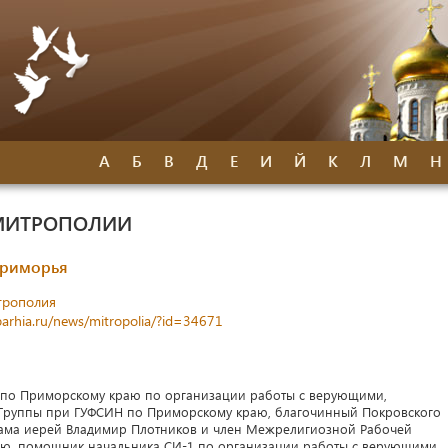
А
Б
В
Д
Е
И
Й
К
Л
М
Н
МИТРОПОЛИИ
Приморья
трополия
parhia.ru/news/mitropolia/?id=34671
 по Приморскому краю по организации работы с верующими,
Группы при ГУФСИН по Приморскому краю, благочинный Покровского
рама иерей Владимир Плотников и член Межрелигиозной Рабочей
ю, помощник начальника СИ-1 по организации работы с верующими