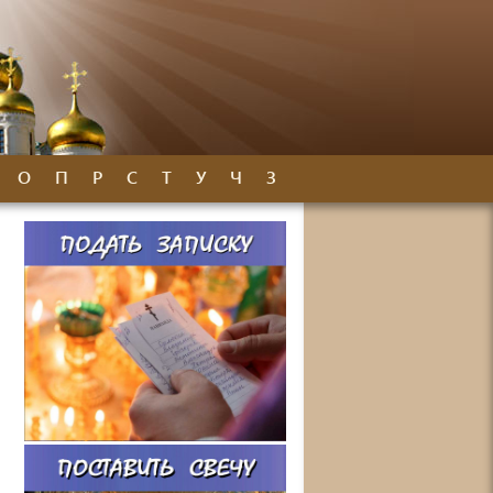
О
П
Р
С
Т
У
Ч
З