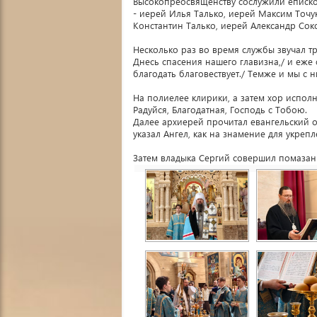
Высокопреосвященству сослужили еписко
- иерей Илья Талько, иерей Максим Точ
Константин Талько, иерей Александр Сок
Несколько раз во время службы звучал т
Днесь спасения нашего главизна,/ и еже 
благодать благовествует./ Темже и мы с 
На полиелее клирики, а затем хор исполн
Радуйся, Благодатная, Господь с Тобою.
Далее архиерей прочитал евангельский о
указал Ангел, как на знамение для укреп
Затем владыка Сергий совершил помаза