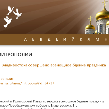
А
Б
В
Д
Е
И
Й
К
Л
М
Н
МИТРОПОЛИИ
 Владивостока совершено всенощное бдение праздника
трополия
parhia.ru/news/mitropolia/?id=34737
токский и Приморский Павел совершил всенощное бдение праздника
пасо-Преображенском соборе г. Владивостока. Его