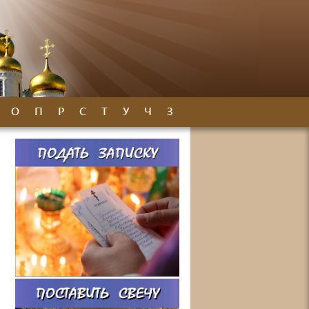
О
П
Р
С
Т
У
Ч
З