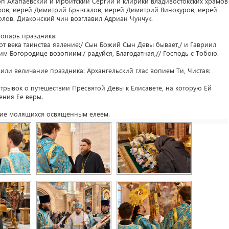
п Алапаевский и Ирбитский Сергий и клирики владивостокских храмов
уков, иерей Димитрий Брызгалов, иерей Димитрий Винокуров, иерей
олов. Диаконский чин возглавил Адриан Чунчук.
ропарь праздника:
от века таинства явление:/ Сын Божий Сын Девы бывает,/ и Гавриил
ним Богородице возопиим:/ радуйся, Благодатная,// Господь с Тобою.
или величание праздника: Архангельский глас вопием Ти, Чистая:
трывок о путешествии Пресвятой Девы к Елисавете, на которую Ей
ления Ее веры.
ние молящихся освященным елеем.