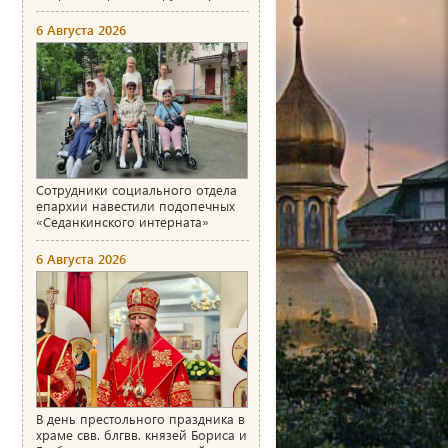
6 Августа 2026
Сотрудники социального отдела
епархии навестили подопечных
«Седанкинского интерната»
6 Августа 2026
В день престольного праздника в
храме свв. блгвв. князей Бориса и