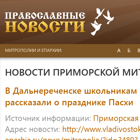
А
Б
МИТРОПОЛИИ И ЕПАРХИИ:
НОВОСТИ ПРИМОРСКОЙ МИ
В Дальнереченске школьникам 
рассказали о празднике Пасхи
Источник информации:
Приморская
Адрес новости:
http://www.vladivosto
eparhia.ru/news/mitropolia/?id=34803