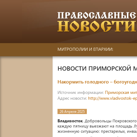
МИТРОПОЛИИ И ЕПАРХИИ:
НОВОСТИ ПРИМОРСКОЙ 
Накормить голодного – богоугод
Источник информации:
Приморская ми
Адрес новости:
http://www.vladivostok-e
26 Апреля 2025
Владивосток
. Добровольцы Покровского
каждую пятницу выезжают на площадь Лу
жизненную ситуацию: престарелых, инва