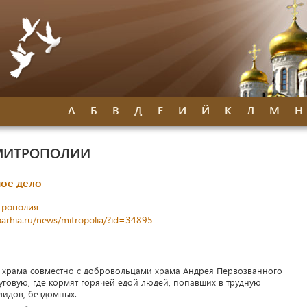
А
Б
В
Д
Е
И
Й
К
Л
М
Н
МИТРОПОЛИИ
ное дело
трополия
parhia.ru/news/mitropolia/?id=34895
 храма совместно с добровольцами храма Андрея Первозванного
говую, где кормят горячей едой людей, попавших в трудную
лидов, бездомных.