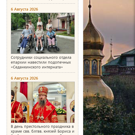
6 Августа 2026
Сотрудники социального отдела
епархии навестили подопечных
«Седанкинского интерната»
6 Августа 2026
В день престольного праздника в
храме свв. блгвв. князей Бориса и