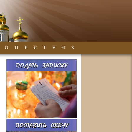
О
П
Р
С
Т
У
Ч
З