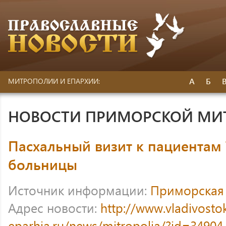
А
Б
МИТРОПОЛИИ И ЕПАРХИИ:
НОВОСТИ ПРИМОРСКОЙ МИ
Пасхальный визит к пациентам
больницы
Источник информации:
Приморская
Адрес новости:
http://www.vladivosto
eparhia.ru/news/mitropolia/?id=34904