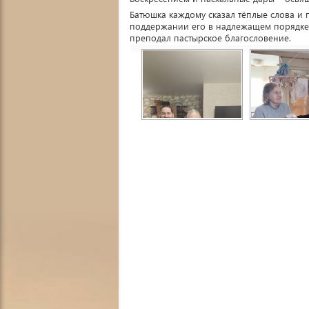
Батюшка каждому сказал тёплые слова и
поддержании его в надлежащем порядке,
преподал пастырское благословение.