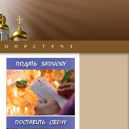
О
П
Р
С
Т
У
Ч
З