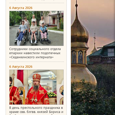
6 Августа 2026
Сотрудники социального отдела
епархии навестили подопечных
«Седанкинского интерната»
6 Августа 2026
В день престольного праздника в
храме свв. блгвв. князей Бориса и