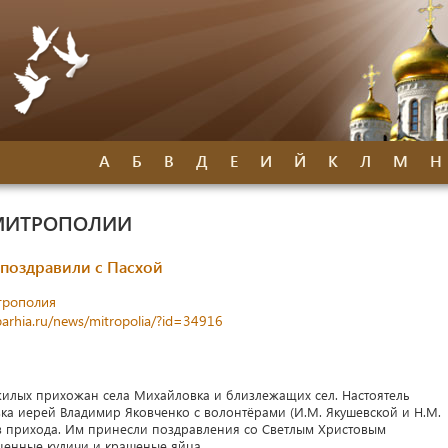
А
Б
В
Д
Е
И
Й
К
Л
М
Н
МИТРОПОЛИИ
поздравили с Пасхой
трополия
parhia.ru/news/mitropolia/?id=34916
илых прихожан села Михайловка и близлежащих сел. Настоятель
ка иерей Владимир Яковченко с волонтёрами (И.М. Якушевской и Н.М.
в прихода. Им принесли поздравления со Светлым Христовым
щенные куличи и крашеные яйца.