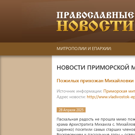
МИТРОПОЛИИ И ЕПАРХИИ:
НОВОСТИ ПРИМОРСКОЙ 
Пожилых прихожан Михайловки 
Источник информации:
Приморская ми
Адрес новости:
http://www.vladivostok-e
28 Апреля 2025
Пасхальная радость не прошла мимо пож
храма Архистратига Михаила с. Михайлов
Царенко) посетили самых старших члено
Воскресением и пасхальные дары – освя