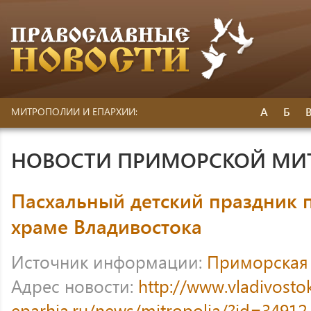
А
Б
МИТРОПОЛИИ И ЕПАРХИИ:
НОВОСТИ ПРИМОРСКОЙ МИ
Пасхальный детский праздник 
храме Владивостока
Источник информации:
Приморская
Адрес новости:
http://www.vladivosto
eparhia.ru/news/mitropolia/?id=34912