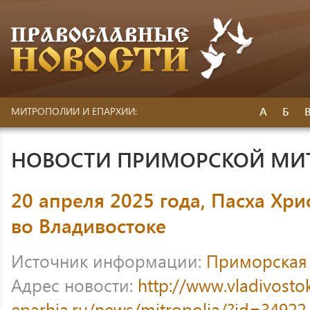
А
Б
МИТРОПОЛИИ И ЕПАРХИИ:
НОВОСТИ ПРИМОРСКОЙ МИ
20 апреля 2025 года, Пасха Хри
во Владивостоке
Источник информации:
Приморская
Адрес новости:
http://www.vladivosto
eparhia.ru/news/mitropolia/?id=34922