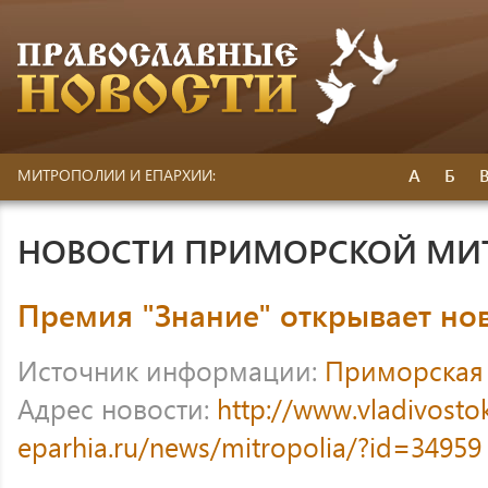
А
Б
МИТРОПОЛИИ И ЕПАРХИИ:
НОВОСТИ ПРИМОРСКОЙ МИ
Премия "Знание" открывает но
Источник информации:
Приморская
Адрес новости:
http://www.vladivosto
eparhia.ru/news/mitropolia/?id=34959