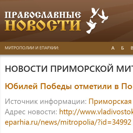
А
Б
МИТРОПОЛИИ И ЕПАРХИИ:
НОВОСТИ ПРИМОРСКОЙ МИ
Юбилей Победы отметили в П
Источник информации:
Приморская
Адрес новости:
http://www.vladivosto
eparhia.ru/news/mitropolia/?id=34992