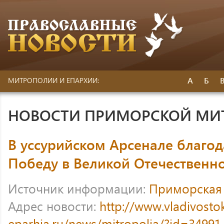
А
Б
МИТРОПОЛИИ И ЕПАРХИИ:
НОВОСТИ ПРИМОРСКОЙ МИ
В уссурийском Арсенале благод
Победу в Великой Отечественн
Источник информации:
Приморская
Адрес новости:
http://www.vladivosto
eparhia.ru/news/mitropolia/?id=34991