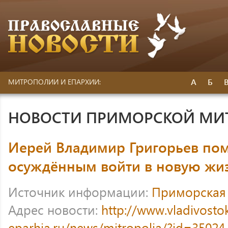
А
Б
МИТРОПОЛИИ И ЕПАРХИИ:
НОВОСТИ ПРИМОРСКОЙ МИ
Иерей Владимир Григорьев пом
осуждённым войти в новую жиз
Источник информации:
Приморская
Адрес новости:
http://www.vladivosto
eparhia.ru/news/mitropolia/?id=35024