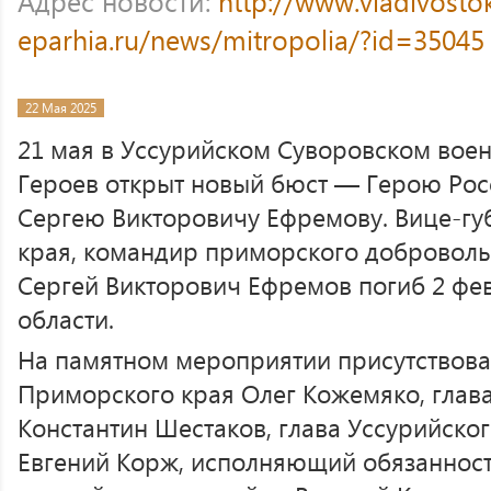
Адрес новости:
http://www.vladivosto
eparhia.ru/news/mitropolia/?id=35045
22 Мая 2025
21 мая в Уссурийском Суворовском вое
Героев открыт новый бюст — Герою Росс
Сергею Викторовичу Ефремову. Вице-г
края, командир приморского добровольч
Сергей Викторович Ефремов погиб 2 фев
области.
На памятном мероприятии присутствова
Приморского края Олег Кожемяко, глава
Константин Шестаков, глава Уссурийског
Евгений Корж, исполняющий обязаннос