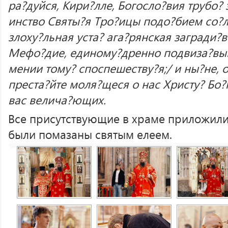
ра?дуйся, Кири?лле, Богосло?вия трубо? 
инство Святы?я Тро?ицы подо?бием со?
злоху?льная уста? ага?рянская загради?в
Мефо?дие, единому?дренно подвиза?вый
мении тому? споспешеству?я;/ и ны?не, 
преста?йте моля?щеся о нас Христу? Бо?
вас велича?ющих.
Все присутствующие в храме приложили
были помазаны святым елеем.