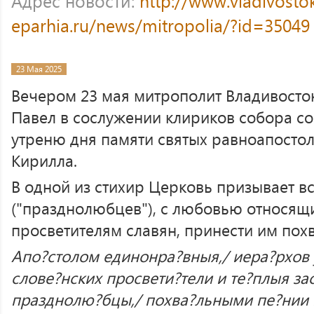
Адрес новости:
http://www.vladivosto
eparhia.ru/news/mitropolia/?id=35049
23 Мая 2025
Вечером 23 мая митрополит Владивосто
Павел в сослужении клириков собора с
утреню дня памяти святых равноапосто
Кирилла.
В одной из стихир Церковь призывает в
("празднолюбцев"), с любовью относящи
просветителям славян, принести им пох
Апо?столом единонра?вныя,/ иера?рхов 
слове?нских просвети?тели и те?плыя зас
празднолю?бцы,/ похва?льными пе?нии 