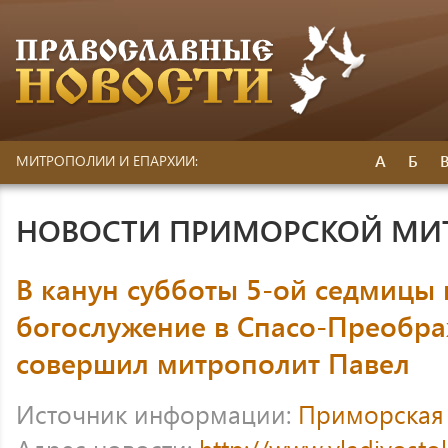
А
Б
МИТРОПОЛИИ И ЕПАРХИИ:
НОВОСТИ ПРИМОРСКОЙ МИ
В канун субботы 5-ой седмицы 
богослужение в Спасо-Преобр
совершил митрополит Павел
Источник информации:
Приморская