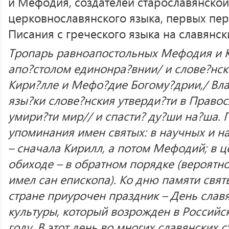
и Мефодия, создателей старославянской
церковнославянского языка, первых пе
Писания с греческого языка на славянск
Тропарь равноапостольных Мефодия и Ки
апо?столом единонра?внии/ и слове?нски
Кири?лле и Мефо?дие Богому?дрии,/ Влад
язы?ки слове?нския утверди?ти в Право
умири?ти мир// и спасти? ду?ши на?ша.
упоминания имен святых: в научных и н
– сначала Кирилл, а потом Мефодий; в
обиходе – в обратном порядке (вероятн
имел сан епископа). Ко дню памяти свят
стране приурочен праздник – День слав
культуры, который возрожден в Российс
году. В этот день во многих славянских 