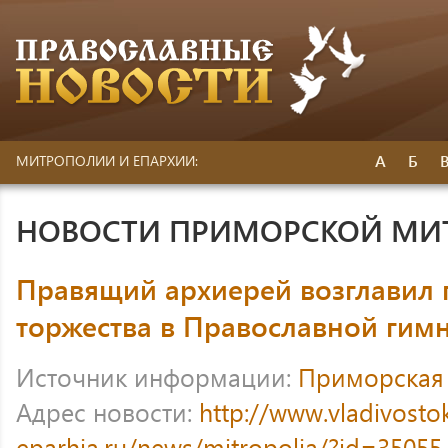
А
Б
МИТРОПОЛИИ И ЕПАРХИИ:
НОВОСТИ ПРИМОРСКОЙ МИ
Правящий архиерей возглавил 
торжества в Православной гим
Источник информации:
Приморская
Адрес новости:
http://www.vladivosto
eparhia.ru/news/mitropolia/?id=35055