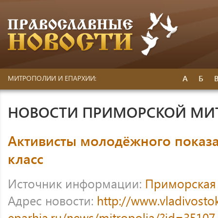
А
Б
МИТРОПОЛИИ И ЕПАРХИИ:
НОВОСТИ ПРИМОРСКОЙ МИ
Активисты молодёжного показа
класс
Источник информации:
Приморская
Адрес новости:
http://www.vladivosto
eparhia.ru/news/mitropolia/?id=35107