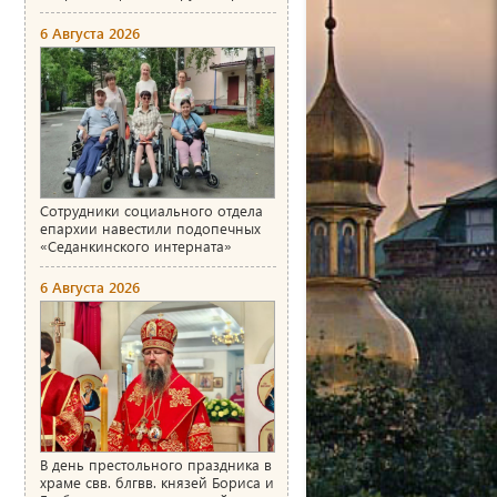
6 Августа 2026
Сотрудники социального отдела
епархии навестили подопечных
«Седанкинского интерната»
6 Августа 2026
В день престольного праздника в
храме свв. блгвв. князей Бориса и