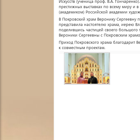
Искусств (ученица проф. В.А. Гончаренко)
престижных выставках по всему миру и в
(академиком) Российской академии худож
В Покровский храм Веронику Сергеевну п
представила настоятелю храма, иерею В
поделившись частицей своего большого т
Вероники Сергеевны с Покровским храмо
Приход Покровского храма благодарит Ве
к совместным проектам.