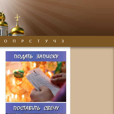
О
П
Р
С
Т
У
Ч
З