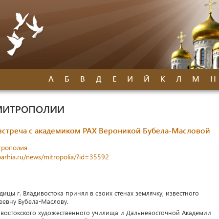
А
Б
В
Д
Е
И
Й
К
Л
М
Н
МИТРОПОЛИИ
встреча с академиком РАХ Вероникой Бубела-Масловой
трополия
parhia.ru/news/mitropolia/?id=35592
ицы г. Владивостока принял в своих стенах землячку, известного
еевну Бубела-Маслову.
востокского художественного училища и Дальневосточной Академии