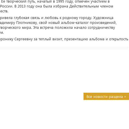
. Ее творческий путь, начатый в 1995 году, отмечен участием в
 России. В 2013 году она была избрана Действительным членом
еств.
ривела глубокая связь и любовь к родному городу. Художница
ладимиру Плотникову, свой новый альбом-каталог произведений,
ворческого мира. Эта встреча положила начало сотрудничеству
м.
ронику Сергеевну за теплый визит, презентацию альбома и открытость
Все новости раздела »