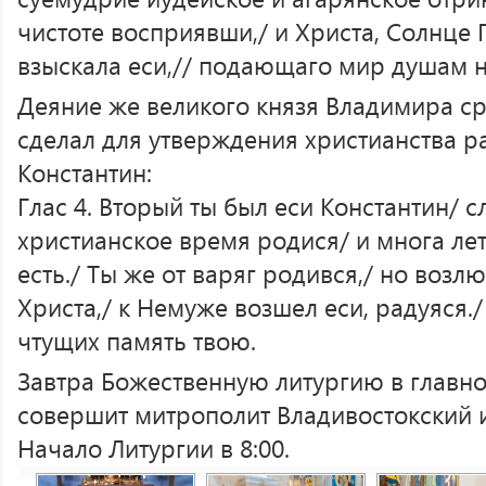
чистоте восприявши,/ и Христа, Солнце 
взыскала еси,// подающаго мир душам 
Деяние же великого князя Владимира сра
сделал для утверждения христианства 
Константин:
Глас 4. Вторый ты был еси Константин/ с
христианское время родися/ и многа лет
есть./ Ты же от варяг родився,/ но воз
Христа,/ к Немуже возшел еси, радуяся./
чтущих память твою.
Завтра Божественную литургию в главн
совершит митрополит Владивостокский 
Начало Литургии в 8:00.