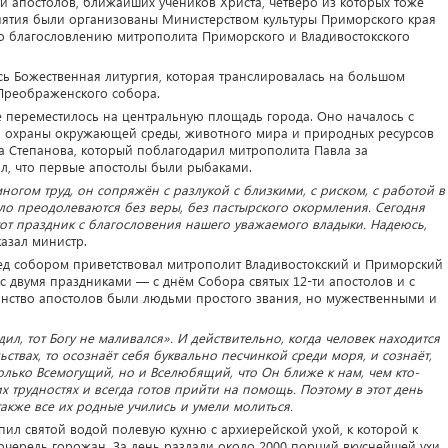
и апостолов, ближайших учеников Христа, четверо из которых тоже
ятия были организованы Министерством культуры Приморского края
по благословлению митрополита Приморского и Владивостокского
сь Божественная литургия, которая транслировалась на большом
-Преображенского собора.
 переместилось на центральную площадь города. Оно началось с
а, охраны окружающей среды, животного мира и природных ресурсов
 Степанова, который поблагодарил митрополита Павла за
л, что первые апостолы были рыбаками.
ногом труд, он сопряжён с разлукой с близкими, с риском, с работой в
ело преодолеваются без веры, без пастырского окормления. Сегодня
от праздник с благословения нашего уважаемого владыки. Надеюсь,
казал министр.
ед собором приветствовал митрополит Владивостокский и Приморский
 с двумя праздниками — с днём Собора святых 12-ти апостолов и с
инство апостолов были людьми простого звания, но мужественными и
одил, тот Богу не маливался». И действительно, когда человек находится
льствах, то осознаёт себя буквально песчинкой среди моря, и сознаёт,
только Всемогущий, но и Вселюбящий, что Он ближе к нам, чем кто-
их трудностях и всегда готов прийти на помощь. Поэтому в этот день
также все их родные учились и умели молиться.
пил святой водой полевую кухню с архиерейской ухой, к которой к
чередь горожан. За день раздали около 2000 порций вкуснейшей ухи,