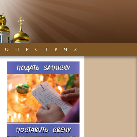
О
П
Р
С
Т
У
Ч
З