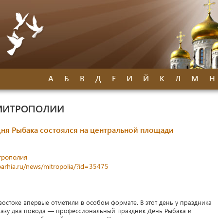
А
Б
В
Д
Е
И
Й
К
Л
М
Н
МИТРОПОЛИИ
Дня Рыбака состоялся на центральной площади
трополия
parhia.ru/news/mitropolia/?id=35475
востоке впервые отметили в особом формате. В этот день у праздника
разу два повода — профессиональный праздник День Рыбака и