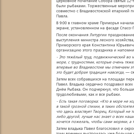
церковное почитание Собора святых 12-т
были рыбаками. Торжественные меропри
совместно с Владивостокской епархией 
Павла.
В 9:00 в главном храме Приморья начала
экране, установленном на фасаде Спасо
После окончания Литургии празднование
выступления министра лесного хозяйств
Приморского края Константина Юрьевича
организацию этого праздника и напомни
- Это тяжёлый труд, подвижнический во м
море, с трудностями, которые очень тяж
впервые во Владивостоке мы отмечаем эт
это будет добрая традиция навсегда
, — с
Затем всех собравшихся на площади пер
Павел. Владыка сердечно поздравил всех
Днём Рыбака. Он подчеркнул, что больш
трудолюбивыми, как и все рыбаки.
- Есть такая поговорка: «Кто в море не х
в такой грозной стихии, в таких обстояте
что здесь властвует Творец, Который не 
либо другой, лучше нас знает о всех наш
хочется пожелать, чтобы сами моряки, а 
Затем владыка Павел благословил и окро
тому времени выстроилась уже большая о