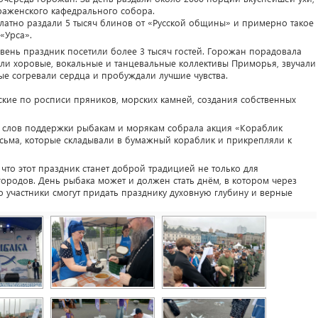
аженского кафедрального собора.
латно раздали 5 тысяч блинов от «Русской общины» и примерно такое
«Урса».
вень праздник посетили более 3 тысяч гостей. Горожан порадовала
или хоровые, вокальные и танцевальные коллективы Приморья, звучали
рые согревали сердца и пробуждали лучшие чувства.
кие по росписи пряников, морских камней, создания собственных
 слов поддержки рыбакам и морякам собрала акция «Кораблик
исьма, которые складывали в бумажный кораблик и прикрепляли к
что этот праздник станет доброй традицией не только для
городов. День рыбака может и должен стать днём, в котором через
о участники смогут придать празднику духовную глубину и верные