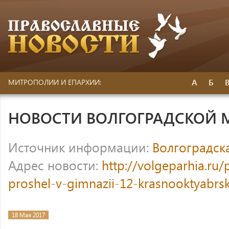
А
Б
МИТРОПОЛИИ И ЕПАРХИИ:
НОВОСТИ ВОЛГОГРАДСКОЙ
Источник информации:
Волгоградск
Адрес новости:
http://volgeparhia.ru/
proshel-v-gimnazii-12-krasnooktyabrs
18 Мая 2017