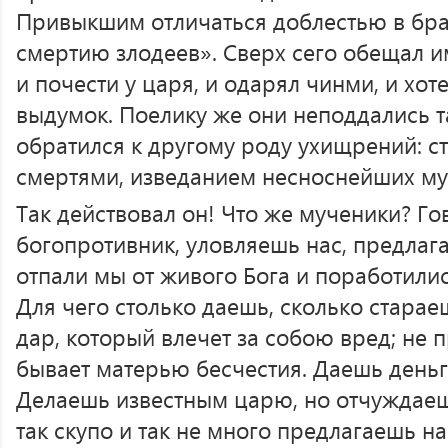
Привыкшим отличаться доблестью в бра
смертию злодеев». Сверх сего обещал им
и почести у царя, и одарял чинми, и хо
выдумок. Поелику же они неподдались 
обратился к другому роду ухищрений: с
смертями, изведанием несноснейших му
Так действовал он! Что же мученики? Гов
богопротивник, уловляешь нас, предлага
отпали мы от живого Бога и поработил
Для чего столько даешь, сколько стара
дар, который влечет за собою вред; не 
бывает матерью бесчестия. Даешь деньги
Делаешь известным царю, но отчуждаешь
так скупо и так не много предлагаешь н