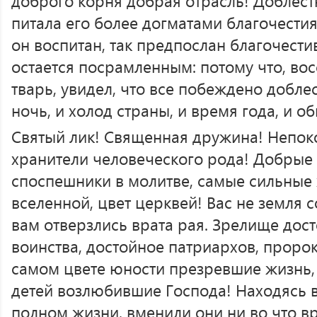
доброго корня добрая отрасль! Доблестн
питала его более догматами благочестия
он воспитан, так предпослан благочест
остается посрамленным: потому что, во
тварь, увидел, что все побеждено доблес
ночь, и холод страны, и время года, и о
Святый лик! Священная дружина! Непо
хранители человеческого рода! Добрые 
споспешники в молитве, самые сильные 
вселенной, цвет церквей! Вас не земля 
вам отверзлись врата рая. Зрелище дос
воинства, достойное патриархов, проро
самом цвете юности презревшие жизнь, 
детей возлюбившие Господа! Находясь в
полном жизни, вменили они ни во что в