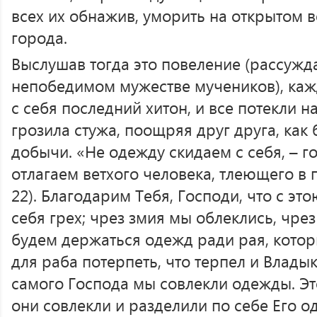
всех их обнажив, уморить на открытом в
города.
Выслушав тогда это повеление (рассужда
непобедимом мужестве мучеников), каж
с себя последний хитон, и все потекли н
грозила стужа, поощряя друг друга, ка
добычи. «Не одежду скидаем с себя, – г
отлагаем ветхого человека, тлеющего в п
22). Благодарим Тебя, Господи, что с э
себя грех; чрез змия мы облеклись, чре
будем держаться одежд ради рая, котор
для раба потерпеть, что терпел и Владык
самого Господа мы совлекли одежды. Эт
они совлекли и разделили по себе Его 