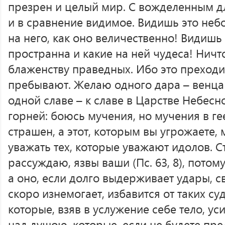
презрен и целый мир. С вожделенным д
и в сравнение видимое. Видишь это небо
на него, как оно величественно! Видишь
пространна и какие на ней чудеса! Ничто
блаженству праведных. Ибо это преходит
пребывают. Желаю одного дара – венца
одной славе – к славе в Царстве Небесн
горней: боюсь мучения, но мучения в ге
страшен, а этот, которым вы угрожаете,
уважать тех, которые уважают идолов. С
рассуждаю, язвы ваши (Пс. 63, 8), потом
а оно, если долго выдерживает удары, св
скоро изнемогает, избавится от таких су
которые, взяв в услужение себе тело, ус
над душою, которые, если не будете пр