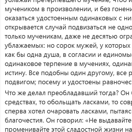
мучеником в произволении, и без гонения
оказаться удостоенным одинаковых с ни
открывается случай подвизаться не одно
только мученикам, даже не десятью огр
ублажаемых: но сорок мужей, у которых
как бы одна душа, в согласии и едином
одинаковое терпение в мучениях, одина
истину. Все подобны один другому, все 
подвигом; посему и удостоены равночес
Что же делал преобладавший тогда? Он 
средствах, то обольщать ласками, то со
сперва хотел очаровать ласками, пытаяс
благочестия. Он говорил: «Не выдавайте
променивайте этой сладостной жизни н