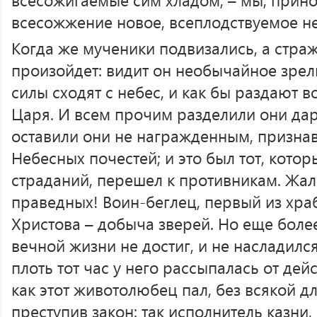
всесожжение новое, всеплодствуемое не
Когда же мученики подвизались, а стра
произойдет: видит он необычайное зрели
силы сходят с небес, и как бы раздают 
Царя. И всем прочим разделили они дар
оставили они не награжденным, призна
Небесных почестей; и это был тот, котор
страданий, перешел к противникам. Жа
праведных! Воин-беглец, первый из хра
Христова – добыча зверей. Но еще более
вечной жизни не достиг, и не насладилс
плоть тот час у него рассыпалась от дей
как этот животолюбец пал, без всякой д
преступив закон: так исполнитель казни, 