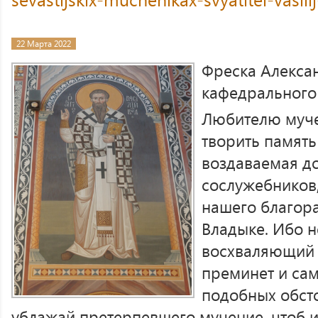
22 Марта 2022
Фреска Алекса
кафедрального 
Любителю муче
творить память
воздаваемая д
сослужебников,
нашего благор
Владыке. Ибо н
восхваляющий 
преминет и са
подобных обсто
ублажай претерпевшего мучение, чтоб и