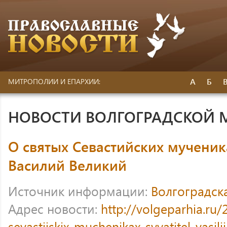
А
Б
МИТРОПОЛИИ И ЕПАРХИИ:
НОВОСТИ ВОЛГОГРАДСКОЙ
О святых Севастийских мученик
Василий Великий
Источник информации:
Волгоградск
Адрес новости:
http://volgeparhia.ru
sevastijskix-muchenikax-svyatitel-vasilij-