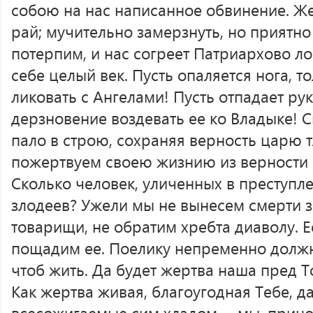
собою на нас написанное обвинение. Же
рай; мучительно замерзнуть, но приятно
потерпим, и нас согреет Патриархово ло
себе целый век. Пусть опаляется нога, т
ликовать с Ангелами! Пусть отпадает рук
дерзновение воздевать ее ко Владыке! 
пало в строю, сохраняя верность царю 
пожертвуем своею жизнию из верности
Сколько человек, уличенных в преступл
злодеев? Ужели мы не вынесем смерти з
товарищи, не обратим хребта диаволу. Ес
пощадим ее. Поелику непременно должн
чтоб жить. Да будет жертва наша пред То
Как жертва живая, благоугодная Тебе, д
всесожигаемые сим хладом, – мы, прин