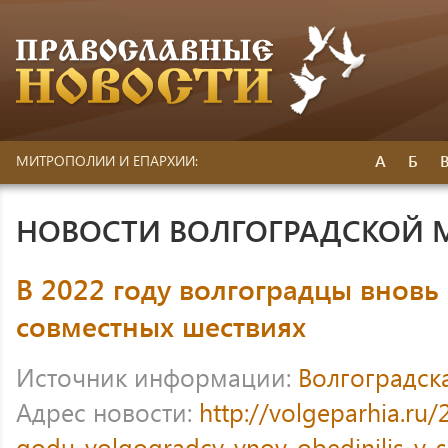
А
Б
МИТРОПОЛИИ И ЕПАРХИИ:
НОВОСТИ ВОЛГОГРАДСКОЙ
В 2022 году волгоградцы вновь
совместных шествиях
Источник информации:
Волгоградск
Адрес новости:
http://volgeparhia.ru
godu-volgogradcy-vnov-obedinilis-v-s