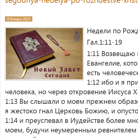
8 Января 2023
Недели по Рожд
Гал.1:11-19
1:11 Возвещаю 
Евангелие, кото
есть человечес
1:12 ибо и я пр
человека, но через откровение Иисуса Х
1:13 Вы слышали о моем прежнем образе
я жестоко гнал Церковь Божию, и опусто
1:14 и преуспевал в Иудействе более мн
моем, будучи неумеренным ревнителем 