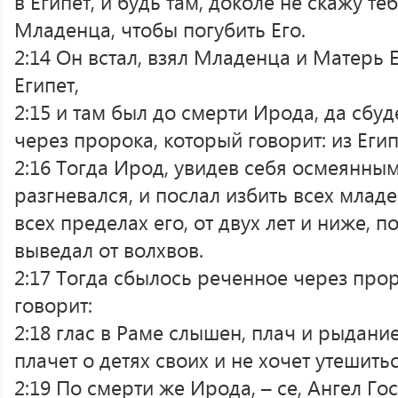
в Египет, и будь там, доколе не скажу те
Младенца, чтобы погубить Его.
2:14 Он встал, взял Младенца и Матерь 
Египет,
2:15 и там был до смерти Ирода, да сбу
через пророка, который говорит: из Еги
2:16 Тогда Ирод, увидев себя осмеянны
разгневался, и послал избить всех млад
всех пределах его, от двух лет и ниже, 
выведал от волхвов.
2:17 Тогда сбылось реченное через пр
говорит:
2:18 глас в Раме слышен, плач и рыдани
плачет о детях своих и не хочет утешитьс
2:19 По смерти же Ирода, – се, Ангел Го