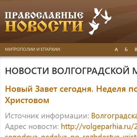
А
Б
МИТРОПОЛИИ И ЕПАРХИИ:
НОВОСТИ ВОЛГОГРАДСКОЙ
Новый Завет сегодня. Неделя п
Христовом
Источник информации:
Волгоградск
Адрес новости:
http://volgeparhia.ru/
segodnya-nedelya-po-rozhdestve-xris