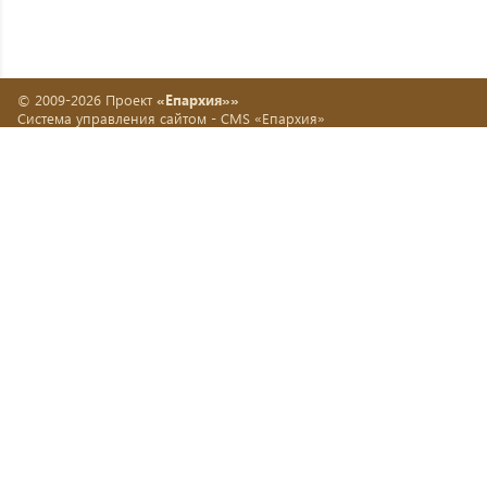
© 2009-2026 Проект
«Епархия»»
Система управления сайтом -
CMS «Епархия»