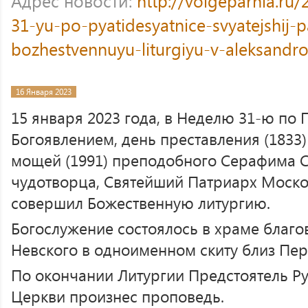
Адрес новости:
http://volgeparhia.ru
31-yu-po-pyatidesyatnice-svyatejshij-pat
bozhestvennuyu-liturgiyu-v-aleksandr
16 Января 2023
15 января 2023 года, в Неделю 31-ю по 
Богоявлением, день преставления (1833)
мощей (1991) преподобного Серафима С
чудотворца, Святейший Патриарх Моско
совершил Божественную литургию.
Богослужение состоялось в храме благо
Невского в одноименном скиту близ Пер
По окончании Литургии Предстоятель Р
Церкви произнес проповедь.