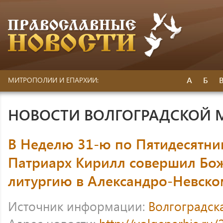
А
Б
МИТРОПОЛИИ И ЕПАРХИИ:
НОВОСТИ ВОЛГОГРАДСКОЙ
В Неделю 31-ю по Пятидесятни
Патриарх Кирилл совершил Бо
литургию в Александро-Невско
Источник информации:
Волгоградск