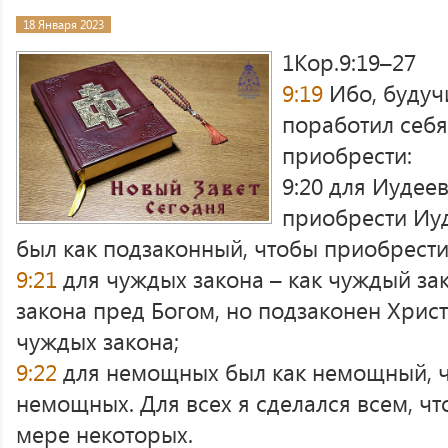
18 Января 2023
1Кор.9:19–27
9:19
Ибо, будуч
поработил себя
приобрести:
9:20 для Иудеев
приобрести Иуд
был как подзаконный, чтобы приобрести
9:21
для чуждых закона – как чуждый зак
закона пред Богом, но подзаконен Христ
чуждых закона;
9:22
для немощных был как немощный, 
немощных. Для всех я сделался всем, чт
мере некоторых.