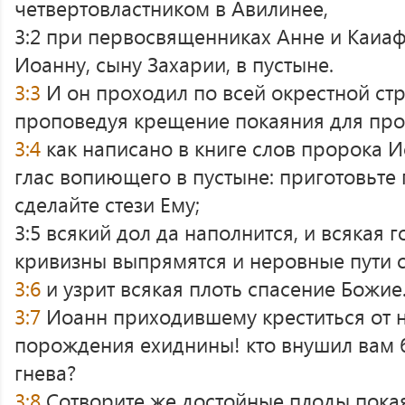
четвертовластником в Авилинее,
3:2 при первосвященниках Анне и Каиаф
Иоанну, сыну Захарии, в пустыне.
3:3
И он проходил по всей окрестной ст
проповедуя крещение покаяния для про
3:4
как написано в книге слов пророка И
глас вопиющего в пустыне: приготовьте
сделайте стези Ему;
3:5 всякий дол да наполнится, и всякая г
кривизны выпрямятся и неровные пути 
3:6
и узрит всякая плоть спасение Божие
3:7
Иоанн приходившему креститься от н
порождения ехиднины! кто внушил вам 
гнева?
3:8
Сотворите же достойные плоды покая