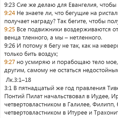
9:23 Сие же делаю для Евангелия, чтобы
9:24
Не знаете ли, что бегущие на ристал
получает награду? Так бегите, чтобы пол
9:25
Все подвижники воздерживаются от 
венца тленного, а мы – нетленного.
9:26 И потому я бегу не так, как на неве
только бить воздух;
9:27
но усмиряю и порабощаю тело мое,
другим, самому не остаться недостойны
Лк.3:1–18
3:1 В пятнадцатый же год правления Тив
Понтий Пилат начальствовал в Иудее, И
четвертовластником в Галилее, Филипп, б
четвертовластником в Итурее и Трахонит