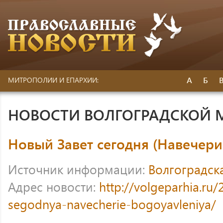
А
Б
МИТРОПОЛИИ И ЕПАРХИИ:
НОВОСТИ ВОЛГОГРАДСКОЙ
Новый Завет сегодня (Навечери
Источник информации:
Волгоградск
Адрес новости:
http://volgeparhia.ru/
segodnya-navecherie-bogoyavleniya/