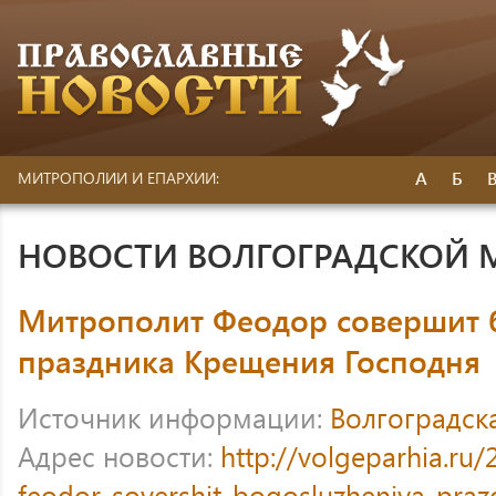
А
Б
МИТРОПОЛИИ И ЕПАРХИИ:
НОВОСТИ ВОЛГОГРАДСКОЙ
Митрополит Феодор совершит 
праздника Крещения Господня
Источник информации:
Волгоградск
Адрес новости:
http://volgeparhia.ru/
feodor-sovershit-bogosluzheniya-praz