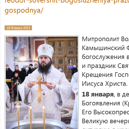
gospodnya/
18 Января 2023
Митрополит Во
Камышинский Ф
богослужения 
и праздник Свя
Крещения Госп
Иисуса Христа.
18 января
, в 
Богоявления (К
Его Высокопре
Великую вечер