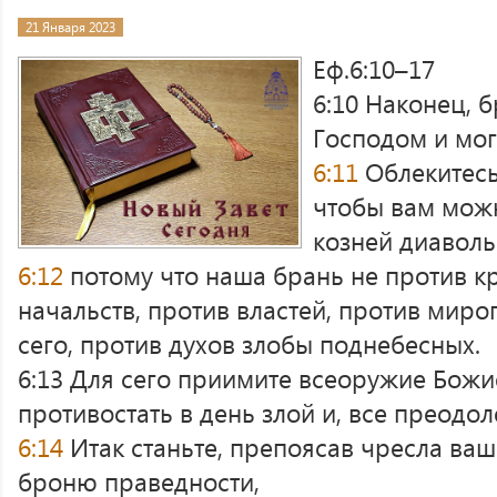
21 Января 2023
Еф.6:10–17
6:10 Наконец, 
Господом и мог
6:11
Облекитесь
чтобы вам можн
козней диаволь
6:12
потому что наша брань не против кр
начальств, против властей, против миро
сего, против духов злобы поднебесных.
6:13 Для сего приимите всеоружие Божи
противостать в день злой и, все преодоле
6:14
Итак станьте, препоясав чресла ва
броню праведности,