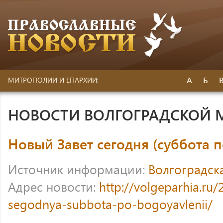
А
Б
МИТРОПОЛИИ И ЕПАРХИИ:
НОВОСТИ ВОЛГОГРАДСКОЙ
Новый Завет сегодня (суббота 
Источник информации:
Волгоградск
Адрес новости:
http://volgeparhia.ru/
segodnya-subbota-po-bogoyavlenii/