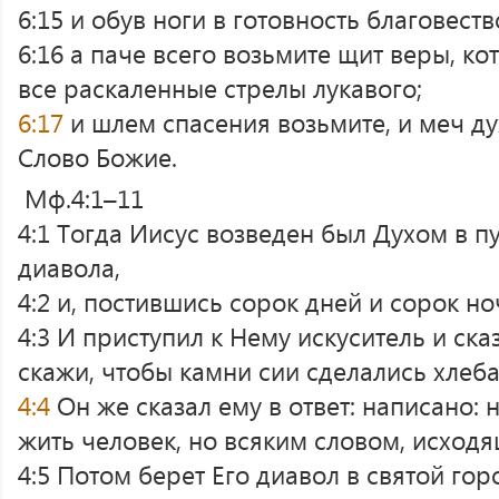
6:15 и обув ноги в готовность благовеств
6:16 а паче всего возьмите щит веры, к
все раскаленные стрелы лукавого;
6:17
и шлем спасения возьмите, и меч д
Слово Божие.
Мф.4:1–11
4:1 Тогда Иисус возведен был Духом в п
диавола,
4:2 и, постившись сорок дней и сорок но
4:3 И приступил к Нему искуситель и ска
скажи, чтобы камни сии сделались хлеб
4:4
Он же сказал ему в ответ: написано:
жить человек, но всяким словом, исходя
4:5 Потом берет Его диавол в святой гор