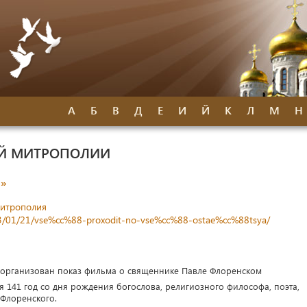
А
Б
В
Д
Е
И
Й
К
Л
М
Н
ОЙ МИТРОПОЛИИ
я»
митрополия
023/01/21/vse%cc%88-proxodit-no-vse%cc%88-ostae%cc%88tsya/
 организован показ фильма о священнике Павле Флоренском
ся 141 год со дня рождения богослова, религиозного философа, поэта,
Флоренского.