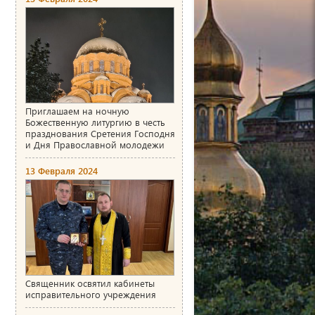
Приглашаем на ночную
Божественную литургию в честь
празднования Сретения Господня
и Дня Православной молодежи
13 Февраля 2024
Священник освятил кабинеты
исправительного учреждения