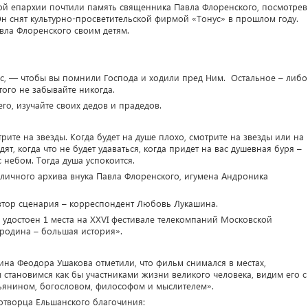
ой епархии почтили память священника Павла Флоренского, посмотрев
н снят культурно-просветительской фирмой «Тонус» в прошлом году.
вла Флоренского своим детям.
ас, — чтобы вы помнили Господа и ходили пред Ним. Остальное – либо
того не забывайте никогда.
го, изучайте своих дедов и прадедов.
рите на звезды. Когда будет на душе плохо, смотрите на звезды или на
дят, когда что не будет удаваться, когда придет на вас душевная буря –
с небом. Тогда душа успокоится.
личного архива внука Павла Флоренского, игумена Андроника
автор сценария – корреспондент Любовь Лукашина.
удостоен 1 места на XXVI фестивале телекомпаний Московской
родина – большая история».
на Феодора Ушакова отметили, что фильм снимался в местах,
 становимся как бы участниками жизни великого человека, видим его с
ьянином, богословом, философом и мыслителем».
отворца Ельшанского благочиния: