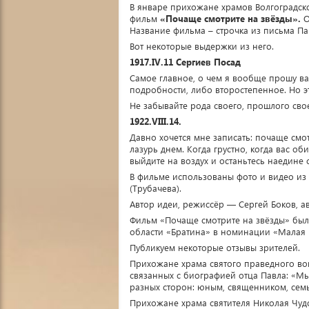
В январе прихожане храмов Волгоградск
фильм
«Почаще смотрите на звёзды».
О
Название фильма – строчка из письма Па
Вот некоторые выдержки из него.
1917.IV.11 Сергиев Посад
Самое главное, о чем я вообще прошу в
подробности, либо второстепенное. Но э
Не забывайте рода своего, прошлого свое
1922.VIII.14.
Давно хочется мне записать: почаще смот
лазурь днем. Когда грустно, когда вас оби
выйдите на воздух и останьтесь наедине 
В фильме использованы фото и видео из 
(Трубачева).
Автор идеи, режиссёр — Сергей Боков, 
Фильм «Почаще смотрите на звёзды» был 
области «Братина» в номинации «Малая 
Публикуем некоторые отзывы зрителей.
Прихожане храма святого праведного вои
связанных с биографией отца Павла: «Мы
разных сторон: юным, священником, сем
Прихожане храма святителя Николая Чуд