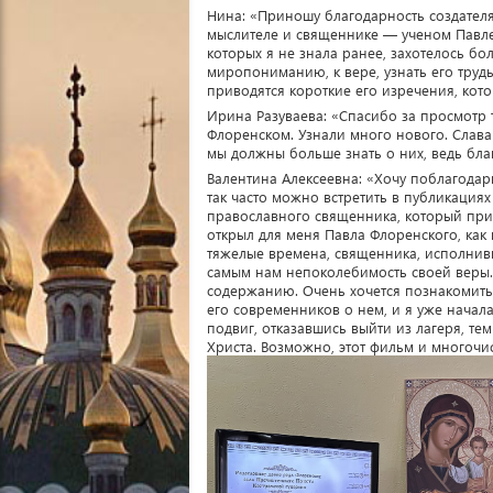
Нина: «Приношу благодарность создател
мыслителе и священнике — ученом Павле
которых я не знала ранее, захотелось бо
миропониманию, к вере, узнать его труды
приводятся короткие его изречения, кот
Ирина Разуваева: «Спасибо за просмотр 
Флоренском. Узнали много нового. Слава 
мы должны больше знать о них, ведь бл
Валентина Алексеевна: «Хочу поблагодар
так часто можно встретить в публикациях 
православного священника, который при
открыл для меня Павла Флоренского, как
тяжелые времена, священника, исполнивш
самым нам непоколебимость своей веры
содержанию. Очень хочется познакомитьс
его современников о нем, и я уже начал
подвиг, отказавшись выйти из лагеря, те
Христа. Возможно, этот фильм и многоч