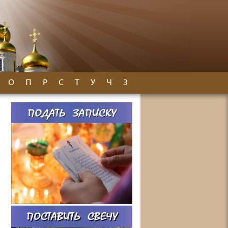
О
П
Р
С
Т
У
Ч
З