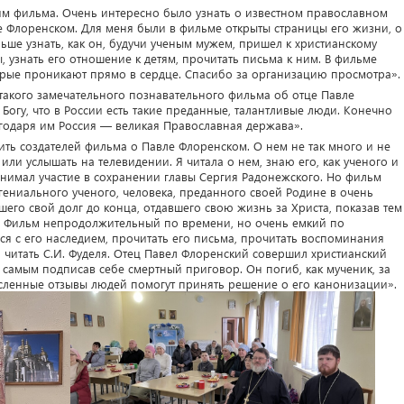
ям фильма. Очень интересно было узнать о известном православном
 Флоренском. Для меня были в фильме открыты страницы его жизни, о
льше узнать, как он, будучи ученым мужем, пришел к христианскому
, узнать его отношение к детям, прочитать письма к ним. В фильме
орые проникают прямо в сердце. Спасибо за организацию просмотра».
такого замечательного познавательного фильма об отце Павле
Богу, что в России есть такие преданные, талантливые люди. Конечно
агодаря им Россия — великая Православная держава».
ить создателей фильма о Павле Флоренском. О нем не так много и не
или услышать на телевидении. Я читала о нем, знаю его, как ученого и
нимал участие в сохранении главы Сергия Радонежского. Но фильм
 гениального ученого, человека, преданного своей Родине в очень
его свой долг до конца, отдавшего свою жизнь за Христа, показав тем
. Фильм непродолжительный по времени, но очень емкий по
я с его наследием, прочитать его письма, прочитать воспоминания
а читать С.И. Фуделя. Отец Павел Флоренский совершил христианский
м самым подписав себе смертный приговор. Он погиб, как мученик, за
исленные отзывы людей помогут принять решение о его канонизации».