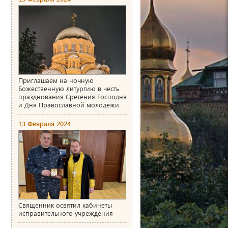
Приглашаем на ночную
Божественную литургию в честь
празднования Сретения Господня
и Дня Православной молодежи
13 Февраля 2024
Священник освятил кабинеты
исправительного учреждения