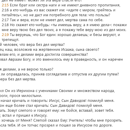
2:15
Если брат или сестра наги и не имеют дневного пропитания,
2:16 а кто-нибудь из вас скажет им: «идите с миром, грейтесь и
питайтесь», но не даст им потребного для тела: что пользы?
2:17 Так и вера, если не имеет дел, мертва сама по себе.
2:18 Но скажет кто-нибудь: «ты имеешь веру, а я имею дела»: покажи
мне веру твою без дел твоих, а я покажу тебе веру мою из дел моих.
2:19
Ты веруешь, что Бог един: хорошо делаешь; и бесы веруют, и
трепещут.
й человек, что вера без дел мертва?
ец наш, возложив на жертвенник Исаака, сына своего?
делам его, и делами вера достигла совершенства?
вал Авраам Богу, и это вменилось ему в праведность, и он наречен
ся делами, а не верою только?
ли оправдалась, приняв соглядатаев и отпустив их другим путем?
 вера без дел мертва.
дил Он из Иерихона с учениками Своими и множеством народа,
роги, прося милостыни.
н начал кричать и говорить: Иисус, Сын Давидов! помилуй меня.
 он еще более стал кричать: Сын Давидов! помилуй меня.
ть. Зовут слепого и говорят ему: не бойся, вставай, зовет тебя.
 встал и пришел к Иисусу.
ы хочешь от Меня? Слепой сказал Ему: Учитель! чтобы мне прозреть.
пасла тебя. И он тотчас прозрел и пошел за Иисусом по дороге.