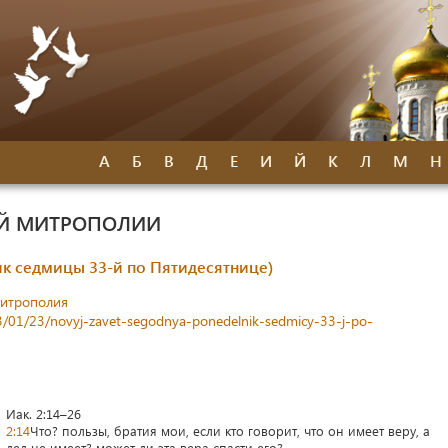
А
Б
В
Д
Е
И
Й
К
Л
М
Н
ОЙ МИТРОПОЛИИ
ик седмицы 33-й по Пятидесятнице)
митрополия
23/01/23/novyj-zavet-segodnya-ponedelnik-sedmicy-33-j-po-
Иак. 2:14–26
2:14
Что? пользы, братия мои, если кто говорит, что он имеет веру, а
дел не имеет? может ли эта вера спасти его?