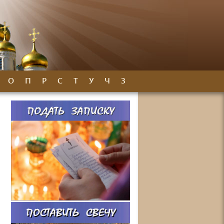
О
П
Р
С
Т
У
Ч
З