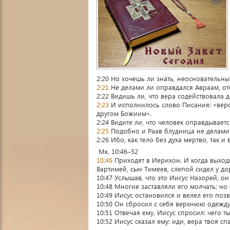
2:20 Но хочешь ли знать, неосновательны
2:21
Не делами ли оправдался Авраам, от
2:22 Видишь ли, что вера содействовала 
2:23
И исполнилось слово Писания: «веро
другом Божиим».
2:24 Видите ли, что человек оправдывает
2:25
Подобно и Раав блудница не делами 
2:26 Ибо, как тело без духа мертво, так и
Мк. 10:46–52
10:46
Приходят в Иерихон. И когда выхо
Вартимей, сын Тимеев, слепой сидел у до
10:47 Услышав, что это Иисус Назорей, о
10:48 Многие заставляли его молчать; но
10:49 Иисус остановился и велел его позва
10:50 Он сбросил с себя верхнюю одежду,
10:51 Отвечая ему, Иисус спросил: чего т
10:52 Иисус сказал ему: иди, вера твоя с