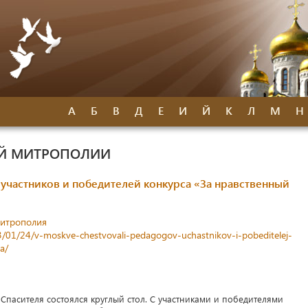
А
Б
В
Д
Е
И
Й
К
Л
М
Н
ОЙ МИТРОПОЛИИ
 участников и победителей конкурса «За нравственный
митрополия
23/01/24/v-moskve-chestvovali-pedagogov-uchastnikov-i-pobeditelej-
a/
Спасителя состоялся круглый стол. С участниками и победителями