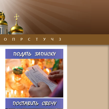
О
П
Р
С
Т
У
Ч
З