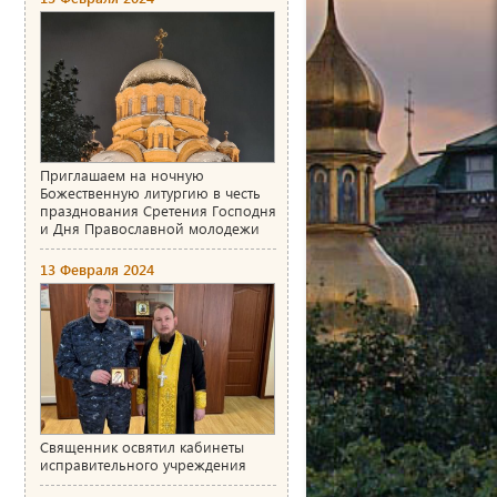
Приглашаем на ночную
Божественную литургию в честь
празднования Сретения Господня
и Дня Православной молодежи
13 Февраля 2024
Священник освятил кабинеты
исправительного учреждения