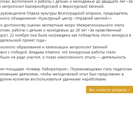
гогики, воспитания и работы с детьми и молодежью до двадцати лет «За
я митрополит Екатеринбургский и Верхотурский Евгений.
руководителя Отдела культуры Волгоградской епархии, председатель
нного объединения «Культурный центр «Управляй мечтой»».
по достоинству оценен экспертным жюри Межрегионального этапа
гогики, работы с детьми и молодежью до 20 лет «За нравственный
уг). 22 ноября она была награждена как победитель этого конкурса в
ательский проект года».
гиозного образования и катехизации митрополит Евгений
вил с победой. Владыка отметил, что конкурсные работы стали
 было не ради участия, а показ накопленного опыта — деятельность
нет-площадке «Клевер Лаборатория». Порекомендовал стать педагогам
активными деятелями, чтобы методический опыт был представлен в
 другим коллегам воспользоваться удачными наработками.
Все новости раздела »