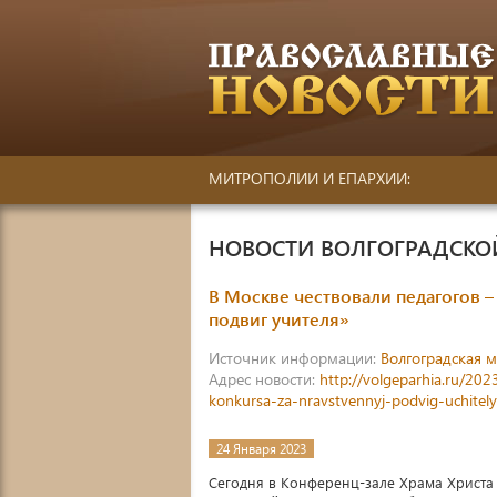
МИТРОПОЛИИ И ЕПАРХИИ:
НОВОСТИ ВОЛГОГРАДСК
В Москве чествовали педагогов –
подвиг учителя»
Источник информации:
Волгоградская 
Адрес новости:
http://volgeparhia.ru/20
konkursa-za-nravstvennyj-podvig-uchitely
24 Января 2023
Сегодня в Конференц-зале Храма Христа 