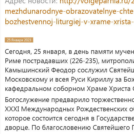
Адрес новости:
http://volgeparhia.ru/
mezhdunarodnye-obrazovatelnye-chten
bozhestvennoj-liturgiej-v-xrame-xrista-
25 Января 2023
Сегодня, 25 января, в день памяти муче
Риме пострадавших (226-235), митропол
Камышинский Феодор сослужил Святей
Московскому и всея Руси Кириллу за Бо
кафедральном соборном Храме Христа С
Богослужение предварило торжественно
XXXI Международных Рождественских об
которое состоится сегодня в Государст
дворце. По благословению Святейшего 