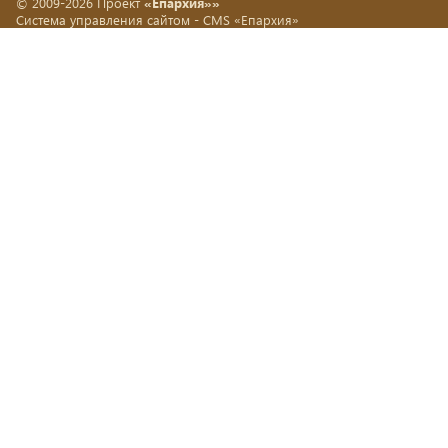
© 2009-2026 Проект
«Епархия»»
Система управления сайтом -
CMS «Епархия»