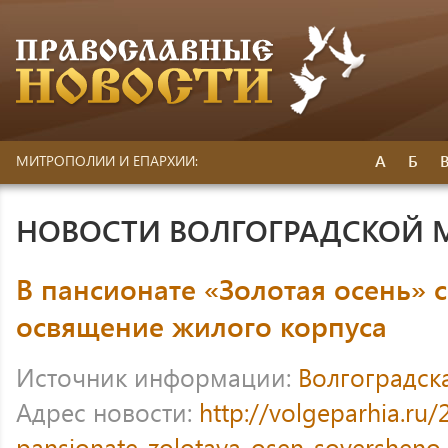
А
Б
МИТРОПОЛИИ И ЕПАРХИИ:
НОВОСТИ ВОЛГОГРАДСКОЙ
В пансионате «Золотая осень»
освящение жилого корпуса
Источник информации:
Волгоградск
Адрес новости:
http://volgeparhia.ru/
pansionate-zolotaya-osen-soversheno