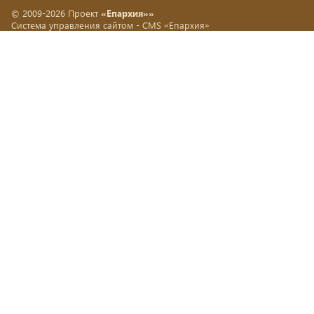
© 2009-2026 Проект
«Епархия»»
Система управления сайтом -
CMS «Епархия»