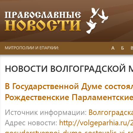
А
Б
МИТРОПОЛИИ И ЕПАРХИИ:
НОВОСТИ ВОЛГОГРАДСКОЙ
В Государственной Думе состоял
Рождественские Парламентские
Источник информации:
Волгоградск
Адрес новости:
http://volgeparhia.ru/
gosudarstvennoj-dume-sostoyalis-xi-r