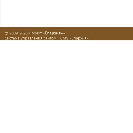
© 2009-2026 Проект
«Епархия»»
Система управления сайтом -
CMS «Епархия»