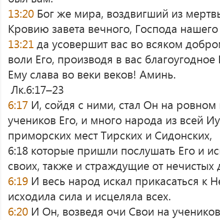
13:20
Бог же мира, воздвигший из мертв
Кровию завета вечного, Господа нашего
13:21
да усовершит вас во всяком добро
воли Его, производя в вас благоугодное
Ему слава во веки веков! Аминь.
Лк.6:17–23
6:17
И, сойдя с ними, стал Он на ровном
учеников Его, и много народа из всей И
приморских мест Тирских и Сидонских,
6:18 которые пришли послушать Его и ис
своих, также и страждущие от нечистых 
6:19
И весь народ искал прикасаться к Н
исходила сила и исцеляла всех.
6:20
И Он, возведя очи Свои на учеников