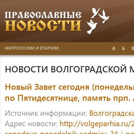
А
Б
МИТРОПОЛИИ И ЕПАРХИИ:
НОВОСТИ ВОЛГОГРАДСКОЙ
Новый Завет сегодня (понедел
по Пятидесятнице, память прп.
Источник информации:
Волгоградск
Адрес новости:
http://volgeparhia.ru/
segodnya-ponedelnik-sedmicy-34-j-po