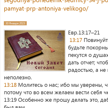
pamyat-prp-antoniya-velikogo/
30 Января 2023
Евр.13:17–21
13:17
Повинуйт
будьте покорны
пекутся о душа
дать отчет; что
радостью, а не 
неполезно.
13:18
Молитесь о нас; ибо мы уверены, 
потому что во всем желаем вести себя ч
13:19 Особенно же прошу делать это, д
был вам.