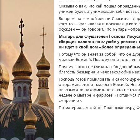
Сказываю вам, что сей пошел оправданны
унижен будет, а унижающий себя возвыси
Во времена земной жизни Спасителя фар
кого-то — фальшивая и показная, у кого-
осужден — он говорит, что мытарь «опра
Мытарь для слушателей Господа Иисус
сборщик налогов на службе у римских 
он идет в свой дом «более оправданн
Потому что он знает за собой, что он ду
милости Божией. Поэтому он и готов ее п
Почему важно не считать себя достойным
благость безмерна и человеколюбие неи
Господь готов помиловать и самого дурно
отгораживается от милости Божией. Невоз
невозможно накормить того, кто не голод
неделе о мытаре и фарисее: «Потщимся (
смирению».
По материалам сайтов Православие.ру, 