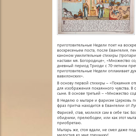
приготовительные Недели поет на воскре
воскресеньем поста, после Евангелия, пе
каноном умилительные стихиры (тропари)
настави мя. Богородице», «Множество с
дневный период Триоди с 70-летним пре
приготовительные Недели оплакивает ду
вавилонских».
В основу первой стихиры – «Покаяния от
для изображения покаянного чувства. В 
сыне. В основе третьей – «Множество со
В Неделю о мытаре и фарисее Церковь по
фраз притча находится в Евангелии от Лу
Фарисей, став, молился сам в себе так: Б
обидчики, прелюбодеи, или как этот мыта
приобретаю.
Мытарь же, стоя вдали, не смел даже подн
милостив ко мне грешнику!