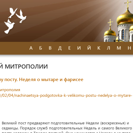
А
Б
В
Д
Е
И
Й
К
Л
М
Н
ОЙ МИТРОПОЛИИ
у посту. Неделя о мытаре и фарисее
митрополия
23/02/04/nachinaetsya-podgotovka-k-velikomu-postu-nedelya-o-mytare-
Великий пост предваряют подготовительные Недели (воскресенья) и
седмицы. Порядок служб подготовительных Недель и самого Великого
поста изложен в Триоди постной. Она начинается с Недели о мытаре