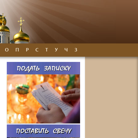
О
П
Р
С
Т
У
Ч
З