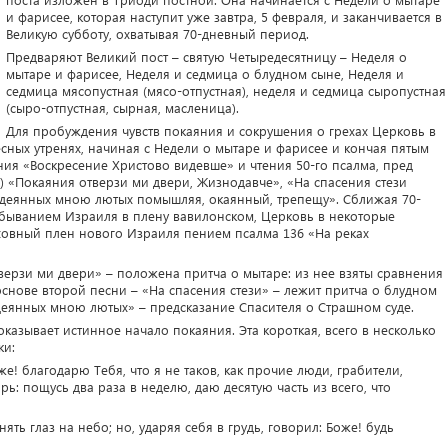
и фарисее, которая наступит уже завтра, 5 февраля, и заканчивается в
Великую субботу, охватывая 70-дневный период.
Предваряют Великий пост – святую Четыредесятницу – Неделя о
мытаре и фарисее, Неделя и седмица о блудном сыне, Неделя и
седмица мясопустная (мясо-отпустная), неделя и седмица сыропустная
(сыро-отпустная, сырная, масленица).
Для пробуждения чувств покаяния и сокрушения о грехах Церковь в
сных утренях, начиная с Недели о мытаре и фарисее и кончая пятым
ния «Воскресение Христово видевше» и чтения 50-го псалма, пред
 «Покаяния отверзи ми двери, Жизнодавче», «На спасения стези
одеянных мною лютых помышляя, окаянный, трепещу». Сближая 70-
быванием Израиля в плену вавилонском, Церковь в некоторые
ховный плен нового Израиля пением псалма 136 «На реках
верзи ми двери» – положена притча о мытаре: из нее взяты сравнения
основе второй песни – «На спасения стези» – лежит притча о блудном
деянных мною лютых» – предсказание Спасителя о Страшном суде.
казывает истинное начало покаяния. Эта короткая, всего в несколько
ки:
оже! благодарю Тебя, что я не таков, как прочие люди, грабители,
рь: пощусь два раза в неделю, даю десятую часть из всего, что
ять глаз на небо; но, ударяя себя в грудь, говорил: Боже! будь