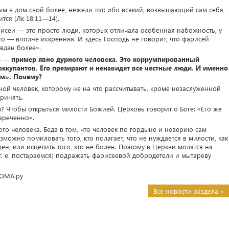
м в дом свой более, нежели тот: ибо всякий, возвышающий сам себя,
тся (Лк 18:11—14).
исеи — это просто люди, которых отличала особенная набожность, у
то — вполне искренняя. И здесь Господь не говорит, что фарисей
вдан более».
а — пример явно дурного человека. Это коррумпированный
оккупантов. Его презирают и ненавидят все честные люди. И именно
ым». Почему?
рной человек, которому не на что рассчитывать, кроме незаслуженной
ринять.
? Чтобы открыться милости Божией. Церковь говорит о Боге: «Его же
зреченно».
го человека. Беда в том, что человек по гордыне и неверию сам
можно помиловать того, кто полагает, что не нуждается в милости, как
ен, или исцелить того, кто не болен. Поэтому в Церкви молятся на
т. е. постараемся) подражать фарисеевой добродетели и мытареву
ФОМА.ру
Все новости раздела »