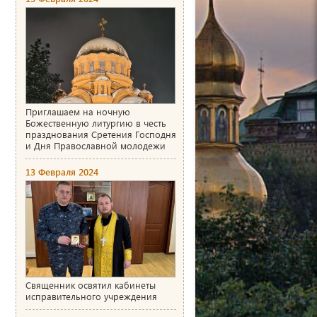
Приглашаем на ночную
Божественную литургию в честь
празднования Сретения Господня
и Дня Православной молодежи
13 Февраля 2024
Священник освятил кабинеты
исправительного учреждения