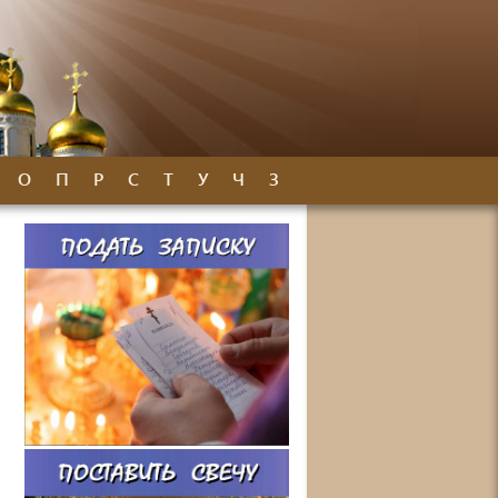
О
П
Р
С
Т
У
Ч
З