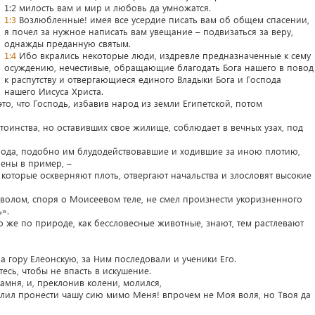
1:2 милость вам и мир и любовь да умножатся.
1:3
Возлюбленные! имея все усердие писать вам об общем спасении,
я почел за нужное написать вам увещание – подвизаться за веру,
однажды преданную святым.
1:4
Ибо вкрались некоторые люди, издревле предназначенные к сему
осуждению, нечестивые, обращающие благодать Бога нашего в повод
к распутству и отвергающиеся единого Владыки Бога и Господа
нашего Иисуса Христа.
то, что Господь, избавив народ из земли Египетской, потом
тоинства, но оставивших свое жилище, соблюдает в вечных узах, под
рода, подобно им блудодействовавшие и ходившие за иною плотию,
лены в пример, –
и, которые оскверняют плоть, отвергают начальства и злословят высокие
аволом, споря о Моисеевом теле, не смел произнести укоризненного
ь».
что же по природе, как бессловесные животные, знают, тем растлевают
 гору Елеонскую, за Ним последовали и ученики Его.
тесь, чтобы не впасть в искушение.
амня, и, преклонив колени, молился,
оволил пронести чашу сию мимо Меня! впрочем не Моя воля, но Твоя да