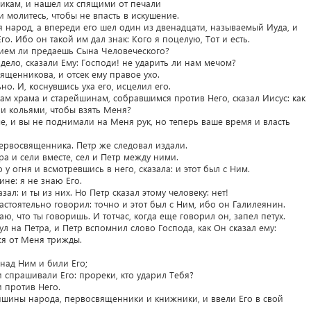
никам, и нашел их спящими от печали
 и молитесь, чтобы не впасть в искушение.
я народ, а впереди его шел один из двенадцати, называемый Иуда, и
о. Ибо он такой им дал знак: Кого я поцелую, Тот и есть.
анием ли предаешь Сына Человеческого?
 дело, сказали Ему: Господи! не ударить ли нам мечом?
ященникова, и отсек ему правое ухо.
ьно. И, коснувшись уха его, исцелил его.
м храма и старейшинам, собравшимся против Него, сказал Иисус: как
и кольями, чтобы взять Меня?
е, и вы не поднимали на Меня рук, но теперь ваше время и власть
первосвященника. Петр же следовал издали.
ра и сели вместе, сел и Петр между ними.
 у огня и всмотревшись в него, сказала: и этот был с Ним.
ине: я не знаю Его.
азал: и ты из них. Но Петр сказал этому человеку: нет!
астоятельно говорил: точно и этот был с Ним, ибо он Галилеянин.
аю, что ты говоришь. И тотчас, когда еще говорил он, запел петух.
ул на Петра, и Петр вспомнил слово Господа, как Он сказал ему:
ся от Меня трижды.
над Ним и били Его;
 и спрашивали Его: прореки, кто ударил Тебя?
 против Него.
ейшины народа, первосвященники и книжники, и ввели Его в свой