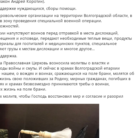
иакон Андрей Коротин).
поддержке нуждающихся, сборы помощи.
ровольческие организации на территории Волгоградской области, в
з в зону проведения специальной военной операции.
можностей.
ии напутствуют воинов перед отправкой в места дислокаций,
рещения и исповеди, передают необходимые теплые вещи, продукты
териалы для госпиталей и медицинских пунктов, специальное
яют грузы к местам дислокации и многое другое…
оддержка.
а Православная Церковь возносила молитвы о властях и
годы войны и смуты. И сейчас в храмах Волгоградской епархии
е нашем, о вождях и воинах, сражающихся на поле брани, молятся об
жизнь свою положивших за Родину, мирных гражданах, погибших в
рях и храмах безвозмездно принимаются требы о воинах,
х жизнь на поле брани.
х молитв, чтобы Господь восстановил мир и согласие и разорил