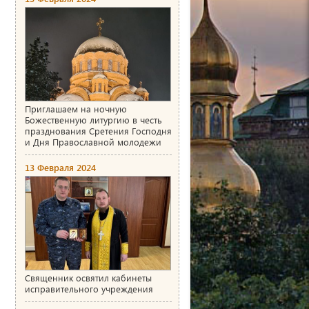
Приглашаем на ночную
Божественную литургию в честь
празднования Сретения Господня
и Дня Православной молодежи
13 Февраля 2024
Священник освятил кабинеты
исправительного учреждения