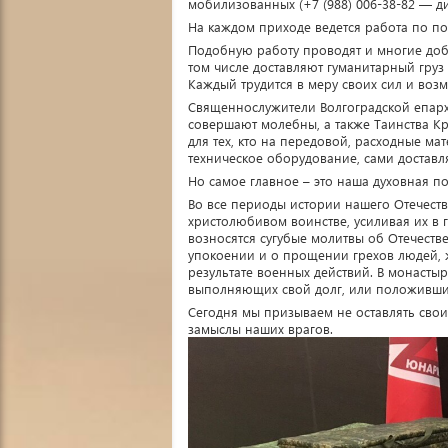
мобилизованных (+7 (988) 006-38-82 — д
На каждом приходе ведется работа по 
Подобную работу проводят и многие доб
том числе доставляют гуманитарный гру
Каждый трудится в меру своих сил и воз
Священнослужители Волгоградской епарх
совершают молебны, а также Таинства К
для тех, кто на передовой, расходные ма
техническое оборудование, сами доставл
Но самое главное – это наша духовная п
Во все периоды истории нашего Отечеств
христолюбивом воинстве, усиливая их в 
возносятся сугубые молитвы об Отечеств
упокоении и о прощении грехов людей, 
результате военных действий. В монасты
выполняющих свой долг, или положивши
Сегодня мы призываем не оставлять свои
замыслы наших врагов.