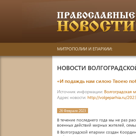
МИТРОПОЛИИ И ЕПАРХИИ:
НОВОСТИ ВОЛГОГРАДСК
«И подаждь нам силою Твоею по
Источник информации:
Волгоградская 
Адрес новости:
http://volgeparhia.ru/20
26 Февраля 2023
В течение последнего года мы не раз ра
военных действий мирных жителей, семь
В Волгоградской епархии создан Коорд