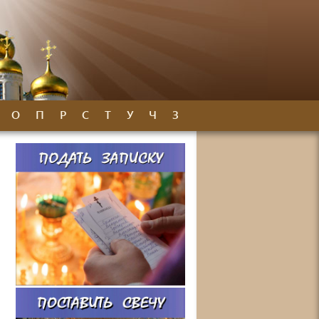
О
П
Р
С
Т
У
Ч
З