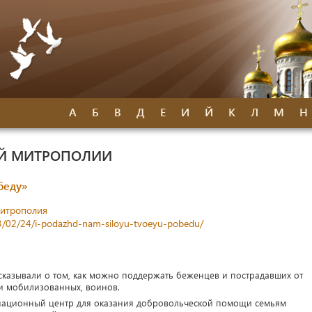
А
Б
В
Д
Е
И
Й
К
Л
М
Н
ОЙ МИТРОПОЛИИ
беду»
митрополия
23/02/24/i-podazhd-nam-siloyu-tvoeyu-pobedu/
ссказывали о том, как можно поддержать беженцев и пострадавших от
и мобилизованных, воинов.
инационный центр для оказания добровольческой помощи семьям