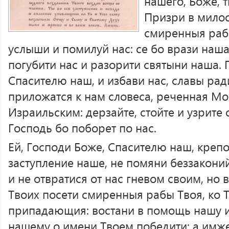
нашего, Боже, 
Призри в милос
смиренныя раб
услыши и помилуй нас: се бо врази наша
погубити нас и разорити святыни наша. 
Спасителю наш, и избави нас, славы рад
приложатся к нам словеса, реченная М
Израильским: дерзайте, стойте и узрите 
Господь бо поборет по нас.
Ей, Господи Боже, Спасителю наш, крепо
заступление наше, не помяни беззакони
и не отвратися от нас гневом своим, но 
Твоих посети смиренныя рабы Твоя, ко
припадающия: востани в помощь нашу и
нашему о имени Твоем победити; а имже