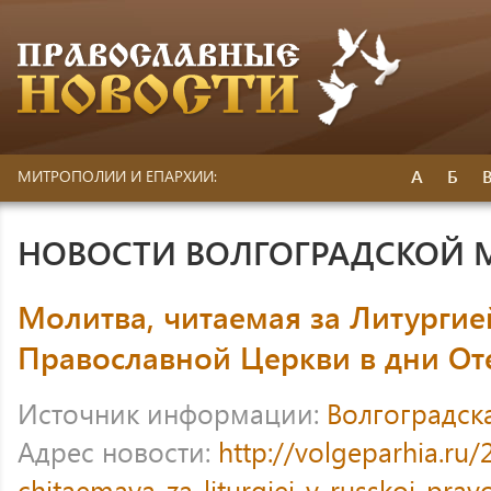
А
Б
МИТРОПОЛИИ И ЕПАРХИИ:
НОВОСТИ ВОЛГОГРАДСКОЙ
Молитва, читаемая за Литургие
Православной Церкви в дни От
Источник информации:
Волгоградск
Адрес новости:
http://volgeparhia.ru
chitaemaya-za-liturgiej-v-russkoj-prav