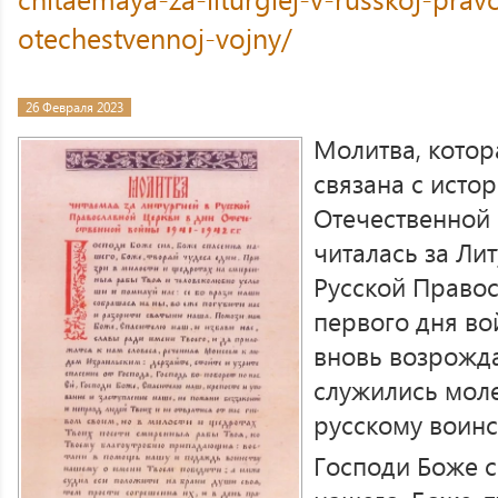
otechestvennoj-vojny/
26 Февраля 2023
Молитва, котор
связана с исто
Отечественной
читалась за Ли
Русской Правос
первого дня во
вновь возрожд
служились мол
русскому воинс
Господи Боже с