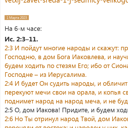
1 Марта 2023
На 6-м часе:
Ис. 2:3–11.
2:3 И пойдут многие народы и скажут: пр
Господню, в дом Бога Иаковлева, и науч
будем ходить по стезям Его; ибо от Сион
Господне – из Иерусалима.
2:4 И будет Он судить народы, и обличи
перекуют мечи свои на орала, и копья св
поднимет народ на народ меча, и не буд
2:5 О, дом Иакова! Придите, и будем ход
2:6 Но Ты отринул народ Твой, дом Иако
переняли от востока: и чародеи у них, ка