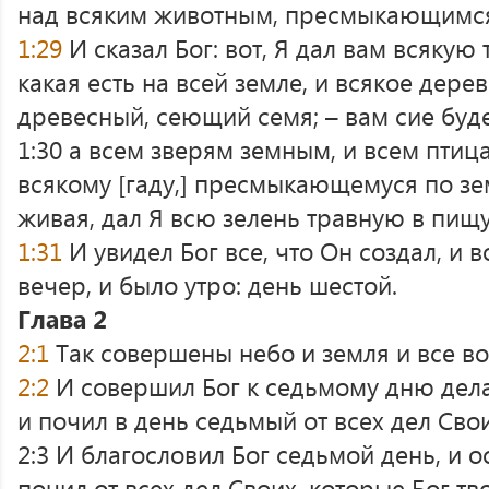
над всяким животным, пресмыкающимся
1:29
И сказал Бог: вот, Я дал вам всякую
какая есть на всей земле, и всякое дерев
древесный, сеющий семя; – вам сие буде
1:30 а всем зверям земным, и всем птиц
всякому [гаду,] пресмыкающемуся по зе
живая, дал Я всю зелень травную в пищу.
1:31
И увидел Бог все, что Он создал, и 
вечер, и было утро: день шестой.
Глава 2
2:1
Так совершены небо и земля и все во
2:2
И совершил Бог к седьмому дню дела
и почил в день седьмый от всех дел Свои
2:3 И благословил Бог седьмой день, и о
почил от всех дел Своих, которые Бог тв