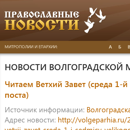
А
Б
МИТРОПОЛИИ И ЕПАРХИИ:
НОВОСТИ ВОЛГОГРАДСКОЙ
Читаем Ветхий Завет (среда 1-
поста)
Источник информации:
Волгоградск
Адрес новости:
http://volgeparhia.ru
vetxij-zavet-sreda-1-j-sedmicy-velikog