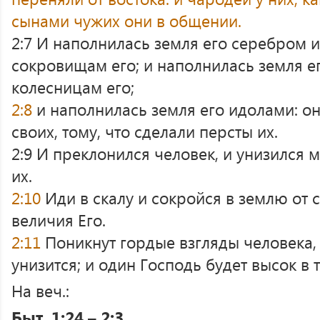
сынами чужих они в общении.
2:7 И наполнилась земля его серебром и
сокровищам его; и наполнилась земля ег
колесницам его;
2:8
и наполнилась земля его идолами: о
своих, тому, что сделали персты их.
2:9 И преклонился человек, и унизился 
их.
2:10
Иди в скалу и сокройся в землю от 
величия Его.
2:11
Поникнут гордые взгляды человека,
унизится; и один Господь будет высок в т
На веч.:
Быт. 1:24 – 2:3.