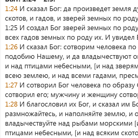
1:24
И сказал Бог: да произведет земля 
скотов, и гадов, и зверей земных по роду 
1:25 И создал Бог зверей земных по роду 
всех гадов земных по роду их. И увидел 
1:26
И сказал Бог: сотворим человека по
подобию Нашему, и да владычествуют о
и над птицами небесными, [и над зверями
всею землею, и над всеми гадами, пре
1:27
И сотворил Бог человека по образу
сотворил его; мужчину и женщину сотво
1:28
И благословил их Бог, и сказал им Б
размножайтесь, и наполняйте землю, и о
владычествуйте над рыбами морскими [и
птицами небесными, [и над всяким ското