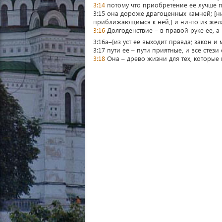
3:14
потому что приобретение ее лучше п
3:15 она дороже драгоценных камней; [н
приближающимся к ней,] и ничто из жел
3:16
Долгоденствие – в правой руке ее, а 
3:16a–[из уст ее выходит правда; закон и 
3:17 пути ее – пути приятные, и все стези
3:18
Она – древо жизни для тех, которые