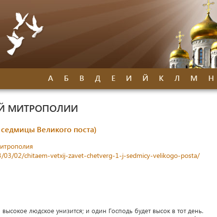
А
Б
В
Д
Е
И
Й
К
Л
М
Н
ОЙ МИТРОПОЛИИ
й седмицы Великого поста)
митрополия
3/03/02/chitaem-vetxij-zavet-chetverg-1-j-sedmicy-velikogo-posta/
 высокое людское унизится; и один Господь будет высок в тот день.