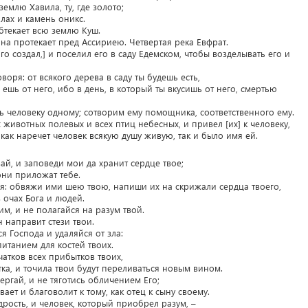
емлю Хавила, ту, где золото;
олах и камень оникс.
обтекает всю землю Куш.
она протекает пред Ассириею. Четвертая река Евфрат.
ого создал,] и поселил его в саду Едемском, чтобы возделывать его и
воря: от всякого дерева в саду ты будешь есть,
 ешь от него, ибо в день, в который ты вкусишь от него, смертью
ть человеку одному; сотворим ему помощника, соответственного ему.
 животных полевых и всех птиц небесных, и привел [их] к человеку,
, как наречет человек всякую душу живую, так и было имя ей.
ай, и заповеди мои да хранит сердце твое;
они приложат тебе.
ебя: обвяжи ими шею твою, напиши их на скрижали сердца твоего,
 очах Бога и людей.
м, и не полагайся на разум твой.
н направит стези твои.
я Господа и удаляйся от зла:
 питанием для костей твоих.
чатков всех прибытков твоих,
ка, и точила твои будут переливаться новым вином.
ергай, и не тяготись обличением Его;
вает и благоволит к тому, как отец к сыну своему.
дрость, и человек, который приобрел разум, –