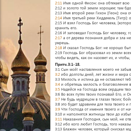
2:11
Имя одной Фисон: она обтекает всю з
2:12 и золото той земли хорошее; там бд
2:13 Имя второй реки Гихон [Геон]: она 
2:14
Имя третьей реки Хиддекель [Тигр]: 
2:15 И взял Господь Бог человека, [котор
хранить его.
2:16 И заповедал Господь Бог человеку, го
2:17
а от дерева познания добра и зла не
умрешь.
2:18
И сказал Господь Бог: не хорошо бы
2:19 Господь Бог образовал из земли всех
чтобы видеть, как он назовет их, и чтобы
Притч.3:1–18.
3:1 Сын мой! наставления моего не забыв
3:2
ибо долготы дней, лет жизни и мира 
3:3 Милость и истина да не оставляют т
3:4
и обретешь милость и благоволение в
3:5
Надейся на Господа всем сердцем твои
3:6 Во всех путях твоих познавай Его, и О
3:7
Не будь мудрецом в глазах твоих; бойс
3:8 это будет здравием для тела твоего и
3:9
Чти Господа от имения твоего и от на
3:10 и наполнятся житницы твои до избыт
3:11
Наказания Господня, сын мой, не отв
3:12 ибо кого любит Господь, того наказы
3:13 Блажен человек, который снискал му