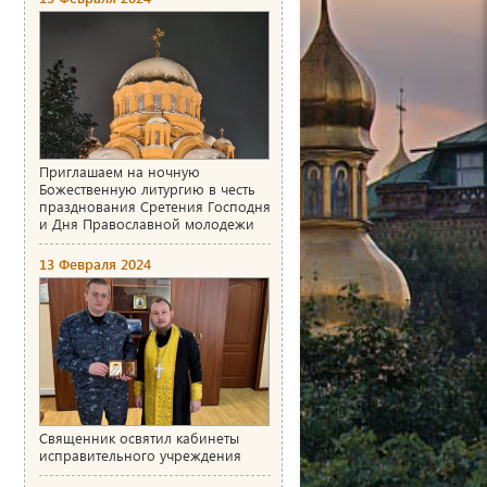
Приглашаем на ночную
Божественную литургию в честь
празднования Сретения Господня
и Дня Православной молодежи
13 Февраля 2024
Священник освятил кабинеты
исправительного учреждения