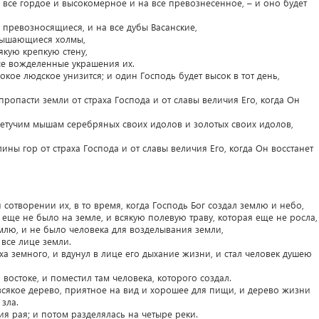
 все гордое и высокомерное и на все превознесенное, – и оно будет
и превозносящиеся, и на все дубы Васанские,
звышающиеся холмы,
якую крепкую стену,
все вожделенные украшения их.
окое людское унизится; и один Господь будет высок в тот день,
пропасти земли от страха Господа и от славы величия Его, когда Он
 летучим мышам серебряных своих идолов и золотых своих идолов,
лины гор от страха Господа и от славы величия Его, когда Он восстанет
 сотворении их, в то время, когда Господь Бог создал землю и небо,
о еще не было на земле, и всякую полевую траву, которая еще не росла,
млю, и не было человека для возделывания земли,
все лице земли.
ха земного, и вдунул в лице его дыхание жизни, и стал человек душею
 востоке, и поместил там человека, которого создал.
всякое дерево, приятное на вид и хорошее для пищи, и дерево жизни
зла.
я рая; и потом разделялась на четыре реки.