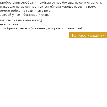
риобретения серебра, и прибыли от нее больше, нежели от золота:
икакое зло не может противиться ей; она хорошо известна всем,
аемого тобою не сравнится с нею.
в левой у нее – богатство и слава;–
милость она на языке носит;]
 ее – мирные.
 приобретают ее, – и блаженны, которые сохраняют ее!
Все новости раздела »