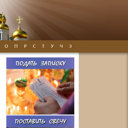
О
П
Р
С
Т
У
Ч
З