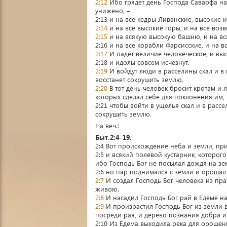
2:12
Ибо грядет день Господа Саваофа на
унижено, –
2:13 и на все кедры Ливанские, высокие 
2:14
и на все высокие горы, и на все во
2:15
и на всякую высокую башню, и на вс
2:16 и на все корабли Фарсисские, и на 
2:17
И падет величие человеческое, и выс
2:18 и идолы совсем исчезнут.
2:19
И войдут люди в расселины скал и в 
восстанет сокрушить землю.
2:20
В тот день человек бросит кротам и
которых сделал себе для поклонения им,
2:21 чтобы войти в ущелья скал и в рассе
сокрушить землю.
На веч.:
Быт.2:4–19.
2:4 Вот происхождение неба и земли, при
2:5 и всякий полевой кустарник, которог
ибо Господь Бог не посылал дождя на зе
2:6 но пар поднимался с земли и орошал 
2:7
И создал Господь Бог человека из пра
живою.
2:8
И насадил Господь Бог рай в Едеме на
2:9
И произрастил Господь Бог из земли 
посреди рая, и дерево познания добра и 
2:10 Из Едема выходила река для орошени