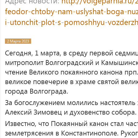
Адрес новости:
http://volgeparhia.ru/
feodor-chtoby-nam-uslyshat-boga-nuzh
i-utonchit-plot-s-pomoshhyu-vozderzh
2 Марта 2023
Сегодня, 1 марта, в среду первой седми
митрополит Волгоградский и Камышинс
чтение Великого покаянного канона прп
великое повечерие в храме святой вел
города Волгограда.
За богослужением молились настоятель
Алексий Зимовец и духовенство собора.
Известно, что Покаянный канон стал ча
землетрясения в Константинополе. Руко