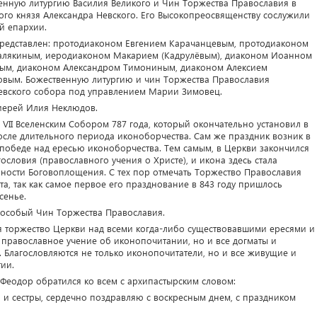
нную литургию Василия Великого и Чин Торжества Православия в
ого князя Александра Невского. Его Высокопреосвященству сослужили
й епархии.
представлен: протодиаконом Евгением Карачанцевым, протодиаконом
алякиным, иеродиаконом Макарием (Кадрулёвым), диаконом Иоанном
ым, диаконом Александром Тимониным, диаконом Алексием
овым. Божественную литургию и чин Торжества Православия
евского собора под управлением Марии Зимовец.
иерей Илия Неклюдов.
 VII Вселенским Собором 787 года, который окончательно установил в
сле длительного периода иконоборчества. Сам же праздник возник в
победе над ересью иконоборчества. Тем самым, в Церкви закончился
словия (православного учения о Христе), и икона здесь стала
ности Боговоплощения. С тех пор отмечать Торжество Православия
та, так как самое первое его празднование в 843 году пришлось
сенье.
и особый Чин Торжества Православия.
ся торжество Церкви над всеми когда-либо существовавшими ересями и
о православное учение об иконопочитании, но и все догматы и
 Благословляются не только иконопочитатели, но и все живущие и
ии.
Феодор обратился ко всем с архипастырским словом:
я и сестры, сердечно поздравляю с воскресным днем, с праздником