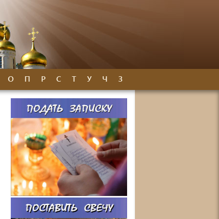
О
П
Р
С
Т
У
Ч
З