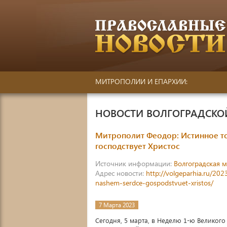
МИТРОПОЛИИ И ЕПАРХИИ:
НОВОСТИ ВОЛГОГРАДСК
Митрополит Феодор: Истинное то
господствует Христос
Источник информации:
Волгоградская 
Адрес новости:
http://volgeparhia.ru/202
nashem-serdce-gospodstvuet-xristos/
7 Марта 2023
Сегодня, 5 марта, в Неделю 1-ю Великого