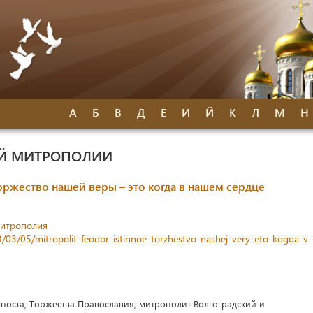
А
Б
В
Д
Е
И
Й
К
Л
М
Н
ОЙ МИТРОПОЛИИ
ржество нашей веры – это когда в нашем сердце
митрополия
3/03/05/mitropolit-feodor-istinnoe-torzhestvo-nashej-very-eto-kogda-v-
 поста, Торжества Православия, митрополит Волгоградский и