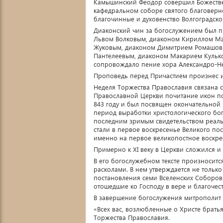
Камышинский Феодор совершил Божестве
кафедральном соборе святого благоверн
благочинные и духовенство Волгоградско
Диаконский чин за богослужением был 
Львом Волковым, диаконом Кириллом М
Жуковым, диаконом Димитрием Ромашов
Пантелеевым, диаконом Макарием Кульк
сопровождало пение хора Александро-Н
Проповедь перед Причастием произнес 
Неделя Торжества Православия связана с
Православной Церкви почитание икон по
843 году и был посвящен окончательной 
период выработки христологического бого
последним зримым свидетельством реаль
стали в первое воскресенье Великого пос
именно на первое великопостное воскре
Примерно к XI веку в Церкви сложился 
В его богослужебном тексте произносит
расколами. В нем утверждается не тольк
постановления семи Вселенских Соборов.
отошедшие ко Господу в вере и благочест
В завершение богослужения митрополит 
«Всех вас, возлюбленные о Христе брать
Торжества Православия.