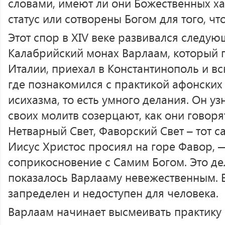
словами, имеют ли они Божественных х
статус или сотворены Богом для того, ч
Этот спор в XIV веке развивался следу
Калабрийский монах Варлаам, который 
Италии, приехал в Константинополь и вс
где познакомился с практикой афонских
исихазма, то есть умного делания. Он уз
своих молитв созерцают, как они говор
Нетварный Свет, Фаворский Свет – тот 
Иисус Христос просиял на горе Фавор, —
соприкосновение с Самим Богом. Это де
показалось Варлааму невежественным. Ег
запределен и недоступен для человека.
Варлаам начинает высмеивать практику