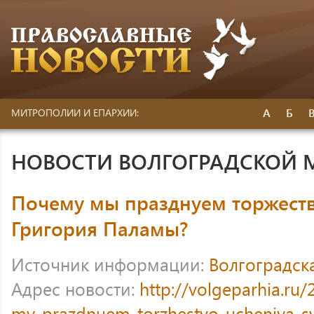
А
Б
МИТРОПОЛИИ И ЕПАРХИИ:
НОВОСТИ ВОЛГОГРАДСКОЙ
Почему мы празднуем торжеств
Григория Паламы?
Источник информации:
Волгоградск
Адрес новости:
http://volgeparhia.r
my-prazdnuem-torzhestvo-ucheniya-svy