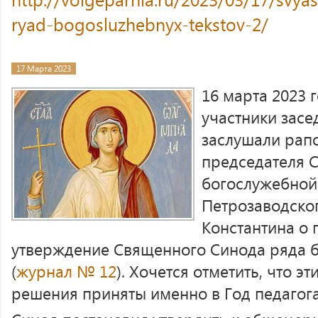
ryad-bogosluzhebnyx-tekstov-2/
17 Марта 2023
16 марта 2023 
участники зас
заслушали рап
председателя 
богослужебной
Петрозаводског
Константина о 
утверждение Священного Синода ряда б
(
журнал № 12
). Хочется отметить, что э
решения приняты именно в Год педагога