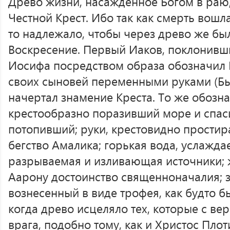
Древо жизни, насажденное Богом в раю
Честной Крест. Ибо так как смерть вошл
то надлежало, чтобы через древо же б
Воскресение. Первый Иаков, поклонивш
Иосифа посредством образа обозначил К
своих сыновей переменными руками (Быт.
начертал знамение Креста. То же обозн
крестообразно поразивший море и спас
потопивший; руки, крестовидно прост
бегство Амалика; горькая вода, услажда
разрываемая и изливающая источники;
Аарону достоинство священноначалия; з
вознесенный в виде трофея, как будто 
когда древо исцеляло тех, которые с ве
врага, подобно тому, как и Христос Плот