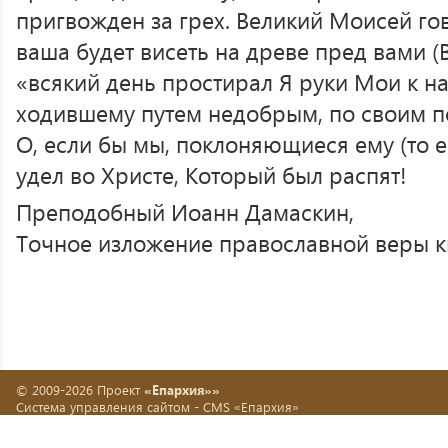
пригвожден за грех. Великий Моисей гов
ваша будет висеть на древе пред вами (Вт
«всякий день простирал Я руки Мои к н
ходившему путем недобрым, по своим по
О, если бы мы, поклоняющиеся ему (то е
удел во Христе, Который был распят!
Преподобный Иоанн Дамаскин,
Точное изложение православной веры кн
© 2009-2026 Проект
«Епархия»»
Система управления сайтом -
CMS «Епархия»