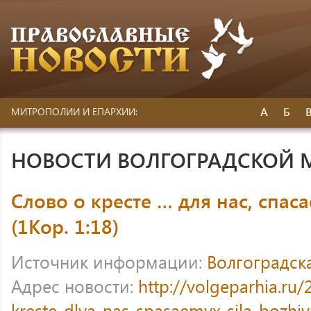
А
Б
МИТРОПОЛИИ И ЕПАРХИИ:
НОВОСТИ ВОЛГОГРАДСКОЙ
Слово о кресте … для нас, спас
(1Кор. 1:18)
Источник информации:
Волгоградск
Адрес новости:
http://volgeparhia.ru
kreste-dlya-nas-spasaemyx-sila-bozhi