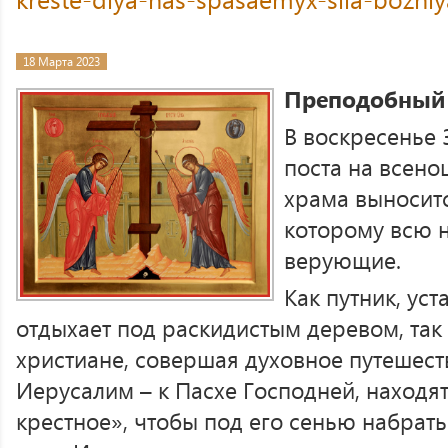
18 Марта 2023
Преподобный
В воскресенье 
поста на всено
храма выносит
которому всю 
верующие.
Как путник, уст
отдыхает под раскидистым деревом, так
христиане, совершая духовное путешест
Иерусалим – к Пасхе Господней, находя
крестное», чтобы под его сенью набрат