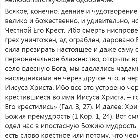
Всякое, конечно, деяние и чудотворение
велико и божественно, и удивительно, н
Честной Его Крест. Ибо смерть ниспров
грех уничтожен, ад ограблен, даровано 
сила презирать настоящее и даже саму 
первоначальное блаженство, открыты вр
село одесную Бога, мы сделались чада
наследниками не через другое что, а че
Иисуса Христа. Ибо все это устроено чер
крестившиеся во имя Иисуса Христа, – го
Его крестились» (Гал. 3, 27). И далее: Хр
Божия премудрость (1 Кор. 1, 24). Вот см
одел нас в ипостасную Божию мудрость 
есть слово крестное или потому, что че